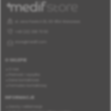
al. Jana Pawła II 25, 00-854 Warszawa
+48 (22) 338 70 50
store@medif.com
O SKLEPIE
O nas
Płatność i wysyłka
Dane kontaktowe
Formularz kontaktowy
INFORMACJE
Zwroty i reklamacje