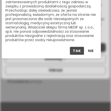
Wykorzystujemy również pliki cookie stron trzecich w celu
zainteresowanych produktami z tego zakresu w
ulepszenia naszych usług, analizy oraz wyświetlania reklam
związku z prowadzoną działalnością gospodarczą.
Masz pytania? Zadzwoń:
związanych z Twoimi preferencjami na podstawie analizy
Przechodząc dalej oświadczasz, że: jesteś
22 338 70 50
Twoich zachowań podczas nawigacji. Korzystając z witryny
profesjonalistą, świadomym, że oferta na stronie nie
jest przeznaczona dla osób niezwiązanych ze
bez zmiany ustawień w przeglądarce, wyrażasz zgodę na ich
stomatologią, medycyną estetyczną lub
wykorzystanie przez nas. Wszystkie pliki będą umieszczone
weterynarią. Właściciel sklepu firma MEDIF sp. z o.o.,
na Twoim urządzeniu końcowym. W każdym momencie
sp.k. nie ponosi odpowiedzialności za stosowanie
możesz zmienić lub wycofać zgodę.
SPECYFIKACJA
produktów niezgodne z rejestracją oraz stosowanie
produktów przez osoby nieupoważnione.
Zaakceptuj wszystkie
TAK
NIE
Dostosuj
długość
8 mm
Odrzuć
średnica
3,7 mm
procedura
cyfrowa