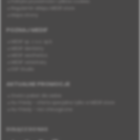
Polityka prywatności i plików cookies
Regulamin sklepu MEDIF.store
Mapa strony
POZNAJ MEDIF
MEDIF sp. z o.o. sp.k.
MEDIF dentistry
MEDIF aesthetics
MEDIF veterinary
DSP Studio
AKTUALNE PROMOCJE
Stwórz pakiet dla siebie
Hu-Friedy - oferta specjalna tylko w MEDIF.store
Hu-Friedy - nici chirurgiczne
DOŁĄCZ DO NAS