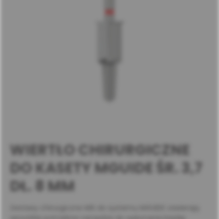
WIERTŁO CHIRURGICZNE
DO KASETY MGUIDE ŚR. 3,7
DŁ. 8 MM
Zestawy chirurgiczne MIS do systemu MGUIDE zawierają
wszystkie potrzebne narzędzia do wykonania każdej