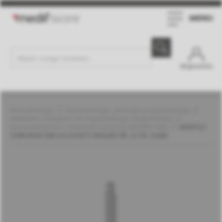
MENU
Moje konto
Stomatologia
Implantologia, chirurgia i augmentacja
Zestawy i narzędzia do implantologii i augmentacji
Instrumentarium i elementy systemu MGUIDE | MIS
WIERTŁO
CHIRURGICZNE DO KASETY MGUIDE ŚR. 3,7 DŁ. 8 MM