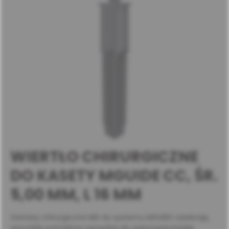
WIERTŁO CHIRURGICZNE
DO KASETY MGUIDE CC, ŚR.
5,00 MM, L 16 MM
Zestawy chirurgiczne MIS do systemu MGUIDE zawierają
wszystkie potrzebne narzędzia do wykonania każdej