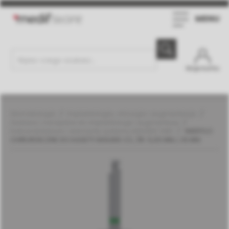
MENU
Moje konto
Stomatologia
Implantologia, chirurgia i augmentacja
Zestawy i narzędzia do implantologii i augmentacji
Instrumentarium i elementy systemu MGUIDE | MIS
WIERTŁO
CHIRURGICZNE DO KASETY MGUIDE CC, ŚR. 5,00 MM, L 16 MM