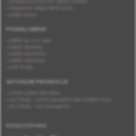
Polityka prywatności i plików cookies
Regulamin sklepu MEDIF.store
Mapa strony
POZNAJ MEDIF
MEDIF sp. z o.o. sp.k.
MEDIF dentistry
MEDIF aesthetics
MEDIF veterinary
DSP Studio
AKTUALNE PROMOCJE
Stwórz pakiet dla siebie
Hu-Friedy - oferta specjalna tylko w MEDIF.store
Hu-Friedy - nici chirurgiczne
DOŁĄCZ DO NAS