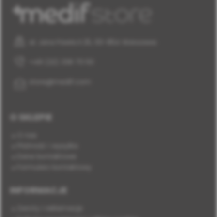
al. Jana Pawła II 25, 00-854 Warszawa
+48 (22) 338 70 50
store@medif.com
O SKLEPIE
O nas
Płatność i wysyłka
Dane kontaktowe
Formularz kontaktowy
INFORMACJE
Zwroty i reklamacje