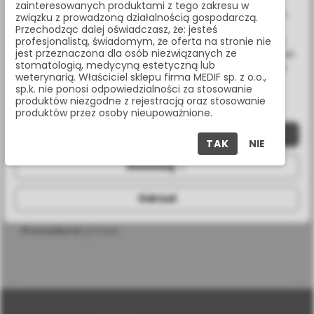
Wykorzystujemy również pliki cookie stron trzecich w celu
zainteresowanych produktami z tego zakresu w
ulepszenia naszych usług, analizy oraz wyświetlania reklam
związku z prowadzoną działalnością gospodarczą.
Masz pytania? Zadzwoń:
związanych z Twoimi preferencjami na podstawie analizy
Przechodząc dalej oświadczasz, że: jesteś
22 338 70 50
Twoich zachowań podczas nawigacji. Korzystając z witryny
profesjonalistą, świadomym, że oferta na stronie nie
jest przeznaczona dla osób niezwiązanych ze
bez zmiany ustawień w przeglądarce, wyrażasz zgodę na ich
stomatologią, medycyną estetyczną lub
wykorzystanie przez nas. Wszystkie pliki będą umieszczone
weterynarią. Właściciel sklepu firma MEDIF sp. z o.o.,
na Twoim urządzeniu końcowym. W każdym momencie
sp.k. nie ponosi odpowiedzialności za stosowanie
możesz zmienić lub wycofać zgodę.
SPECYFIKACJA
produktów niezgodne z rejestracją oraz stosowanie
produktów przez osoby nieupoważnione.
Zaakceptuj wszystkie
TAK
NIE
Dostosuj
długość
16 mm
Odrzuć
średnica
5,0 mm
procedura
cyfrowa