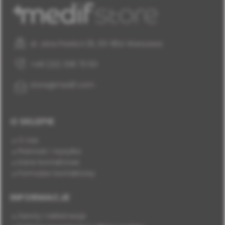
al. Jana Pawła II 25, 00-854 Warszawa
+48 (22) 338 70 50
store@medif.com
O SKLEPIE
O nas
Płatność i wysyłka
Dane kontaktowe
Formularz kontaktowy
INFORMACJE
Zwroty i reklamacje