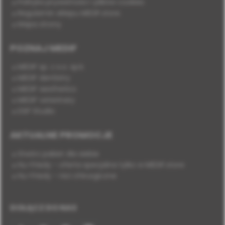
Polityka prywatności i plików cookies
Regulamin sklepu MEDIF.store
Mapa strony
POZNAJ MEDIF
MEDIF sp. z o.o. sp.k.
MEDIF dentistry
MEDIF aesthetics
MEDIF veterinary
DSP Studio
AKTUALNE PROMOCJE
Stwórz pakiet dla siebie
Hu-Friedy - oferta specjalna tylko w MEDIF.store
Hu-Friedy - nici chirurgiczne
DOŁĄCZ DO NAS