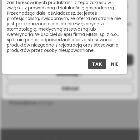
Wykorzystujemy również pliki cookie stron trzecich w celu
zainteresowanych produktami z tego zakresu w
ulepszenia naszych usług, analizy oraz wyświetlania reklam
związku z prowadzoną działalnością gospodarczą.
Masz pytania? Zadzwoń:
związanych z Twoimi preferencjami na podstawie analizy
Przechodząc dalej oświadczasz, że: jesteś
22 338 70 50
Twoich zachowań podczas nawigacji. Korzystając z witryny
profesjonalistą, świadomym, że oferta na stronie nie
jest przeznaczona dla osób niezwiązanych ze
bez zmiany ustawień w przeglądarce, wyrażasz zgodę na ich
stomatologią, medycyną estetyczną lub
wykorzystanie przez nas. Wszystkie pliki będą umieszczone
weterynarią. Właściciel sklepu firma MEDIF sp. z o.o.,
na Twoim urządzeniu końcowym. W każdym momencie
sp.k. nie ponosi odpowiedzialności za stosowanie
możesz zmienić lub wycofać zgodę.
SPECYFIKACJA
produktów niezgodne z rejestracją oraz stosowanie
produktów przez osoby nieupoważnione.
Zaakceptuj wszystkie
TAK
NIE
Dostosuj
długość
10 mm
Odrzuć
średnica
3,3 mm
procedura
cyfrowa