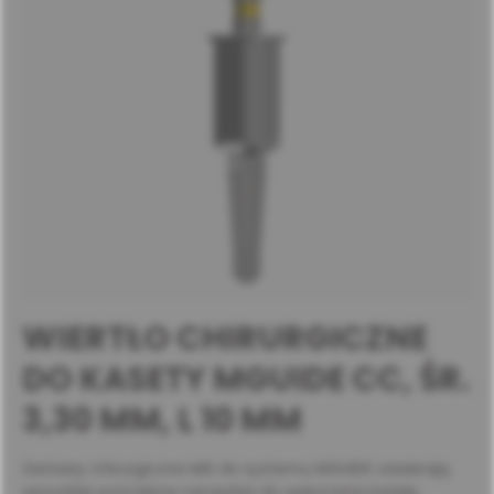
WIERTŁO CHIRURGICZNE
DO KASETY MGUIDE CC, ŚR.
3,30 MM, L 10 MM
Zestawy chirurgiczne MIS do systemu MGUIDE zawierają
wszystkie potrzebne narzędzia do wykonania każdej