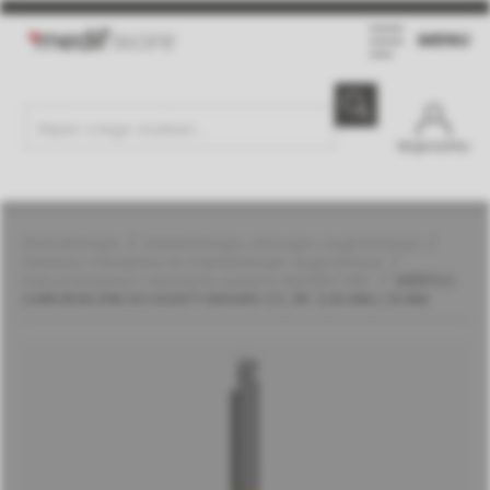
MENU
Moje konto
Stomatologia
Implantologia, chirurgia i augmentacja
Zestawy i narzędzia do implantologii i augmentacji
Instrumentarium i elementy systemu MGUIDE | MIS
WIERTŁO
CHIRURGICZNE DO KASETY MGUIDE CC, ŚR. 3,30 MM, L 10 MM