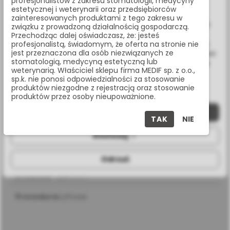
profesjonalistów z zakresu stomatologii, medycyny
www.medif.store korzysta z plików cookie (ciasteczek).
estetycznej i weterynarii oraz przedsiębiorców
Udostępnij:
Wykorzystujemy również pliki cookie stron trzecich w celu
zainteresowanych produktami z tego zakresu w
ulepszenia naszych usług, analizy oraz wyświetlania reklam
związku z prowadzoną działalnością gospodarczą.
związanych z Twoimi preferencjami na podstawie analizy
Przechodząc dalej oświadczasz, że: jesteś
Masz pytania? Zadzwoń:
Twoich zachowań podczas nawigacji. Korzystając z witryny
profesjonalistą, świadomym, że oferta na stronie nie
jest przeznaczona dla osób niezwiązanych ze
bez zmiany ustawień w przeglądarce, wyrażasz zgodę na ich
22 338 70 50
stomatologią, medycyną estetyczną lub
wykorzystanie przez nas. Wszystkie pliki będą umieszczone
weterynarią. Właściciel sklepu firma MEDIF sp. z o.o.,
na Twoim urządzeniu końcowym. W każdym momencie
sp.k. nie ponosi odpowiedzialności za stosowanie
możesz zmienić lub wycofać zgodę.
produktów niezgodne z rejestracją oraz stosowanie
produktów przez osoby nieupoważnione.
SPECYFIKACJA
Zaakceptuj wszystkie
TAK
NIE
Dostosuj
długość
10 mm
Odrzuć
średnica
2,4 mm
procedura
cyfrowa