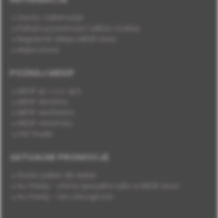
Zwroty i reklamacje
Polityka prywatności i plików cookies
Regulamin sklepu MEDIF.store
Mapa strony
POZNAJ MEDIF
MEDIF sp. z o.o. sp.k.
MEDIF dentistry
MEDIF aesthetics
MEDIF veterinary
DSP Studio
AKTUALNE PROMOCJE
Stwórz pakiet dla siebie
Hu-Friedy - oferta specjalna tylko w MEDIF.store
Hu-Friedy - nici chirurgiczne