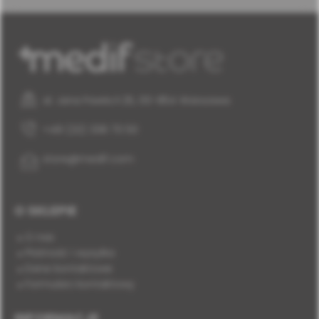
al. Jana Pawła II 25, 00-854 Warszawa
+48 (22) 338 70 50
store@medif.com
O SKLEPIE
O nas
Płatność i wysyłka
Dane kontaktowe
Formularz kontaktowy
INFORMACJE