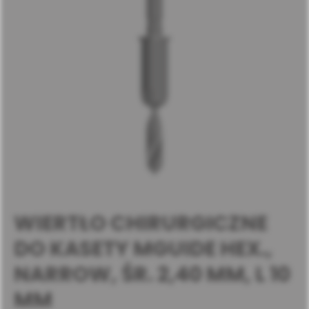
WIERTŁO CHIRURGICZNE
DO KASETY MGUIDE HEX.,
NARROW, ŚR. 2,40 MM, L 10
MM