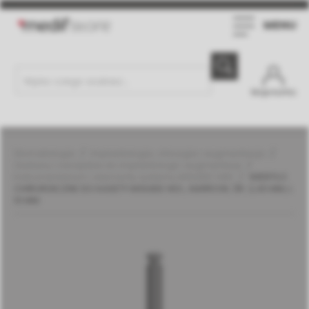
MENU
Moje konto
Stomatologia
Implantologia, chirurgia i augmentacja
Zestawy i narzędzia do implantologii i augmentacji
Instrumentarium i elementy systemu MGUIDE | MIS
WIERTŁO
CHIRURGICZNE DO KASETY MGUIDE HEX., NARROW, ŚR. 2,40 MM, L
10 MM