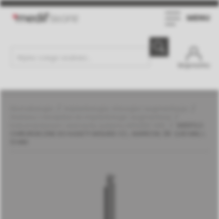
MENU
Moje konto
Stomatologia
Implantologia, chirurgia i augmentacja
Zestawy i narzędzia do implantologii i augmentacji
Instrumentarium i elementy systemu MGUIDE | MIS
WIERTŁO
CHIRURGICZNE DO KASETY MGUIDE CC., NARROW, ŚR. 3,90 MM, L
13 MM