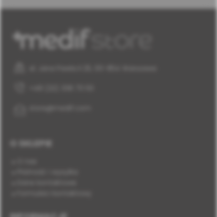
al. Jana Pawła II 25, 00-854 Warszawa
+48 (22) 338 70 50
store@medif.com
O SKLEPIE
O nas
Płatność i wysyłka
Dane kontaktowe
Formularz kontaktowy
INFORMACJE