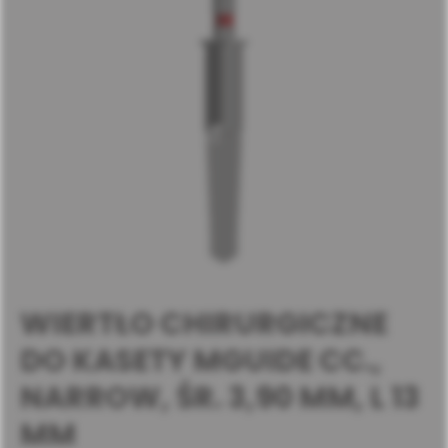
WIERTŁO CHIRURGICZNE
DO KASETY MGUIDE CC.,
NARROW, ŚR. 3,90 MM, L 13
MM