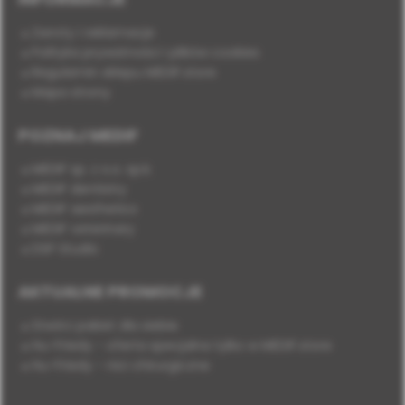
Zwroty i reklamacje
Polityka prywatności i plików cookies
Regulamin sklepu MEDIF.store
Mapa strony
POZNAJ MEDIF
MEDIF sp. z o.o. sp.k.
MEDIF dentistry
MEDIF aesthetics
MEDIF veterinary
DSP Studio
AKTUALNE PROMOCJE
Stwórz pakiet dla siebie
Hu-Friedy - oferta specjalna tylko w MEDIF.store
Hu-Friedy - nici chirurgiczne