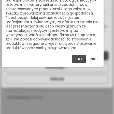
profesjonalistów z zakresu stomatologii, medycyny
www.medif.store korzysta z plików cookie (ciasteczek).
estetycznej i weterynarii oraz przedsiębiorców
Udostępnij:
Wykorzystujemy również pliki cookie stron trzecich w celu
zainteresowanych produktami z tego zakresu w
ulepszenia naszych usług, analizy oraz wyświetlania reklam
związku z prowadzoną działalnością gospodarczą.
związanych z Twoimi preferencjami na podstawie analizy
Przechodząc dalej oświadczasz, że: jesteś
Masz pytania? Zadzwoń:
Twoich zachowań podczas nawigacji. Korzystając z witryny
profesjonalistą, świadomym, że oferta na stronie nie
jest przeznaczona dla osób niezwiązanych ze
bez zmiany ustawień w przeglądarce, wyrażasz zgodę na ich
22 338 70 50
stomatologią, medycyną estetyczną lub
wykorzystanie przez nas. Wszystkie pliki będą umieszczone
weterynarią. Właściciel sklepu firma MEDIF sp. z o.o.,
na Twoim urządzeniu końcowym. W każdym momencie
sp.k. nie ponosi odpowiedzialności za stosowanie
możesz zmienić lub wycofać zgodę.
produktów niezgodne z rejestracją oraz stosowanie
produktów przez osoby nieupoważnione.
SPECYFIKACJA
Zaakceptuj wszystkie
TAK
NIE
Dostosuj
długość
13 mm
Odrzuć
średnica
3,9 mm
procedura
cyfrowa