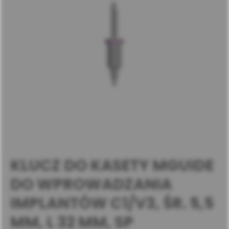
KLUCZ DO KASETY MGUIDE
DO WPROWADZANIA
IMPLANTÓW C1/V3, ŚR. 5,5
MM, L 32 MM, SP