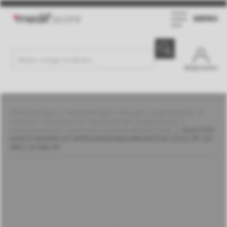
MENU
Moje konto
Stomatologia
Implantologia, chirurgia i augmentacja
Zestawy i narzędzia do implantologii i augmentacji
Instrumentarium i elementy systemu MGUIDE | MIS
KLUCZ DO
KASETY MGUIDE DO WPROWADZANIA IMPLANTÓW C1/V3, ŚR. 5,5
MM, L 32 MM, SP