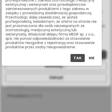
profesjonalistów z zakresu stomatologii, medycyny
www.medif.store korzysta z plików cookie (ciasteczek).
estetycznej i weterynarii oraz przedsiębiorców
Udostępnij:
Wykorzystujemy również pliki cookie stron trzecich w celu
zainteresowanych produktami z tego zakresu w
ulepszenia naszych usług, analizy oraz wyświetlania reklam
związku z prowadzoną działalnością gospodarczą.
związanych z Twoimi preferencjami na podstawie analizy
Przechodząc dalej oświadczasz, że: jesteś
Masz pytania? Zadzwoń:
Twoich zachowań podczas nawigacji. Korzystając z witryny
profesjonalistą, świadomym, że oferta na stronie nie
jest przeznaczona dla osób niezwiązanych ze
bez zmiany ustawień w przeglądarce, wyrażasz zgodę na ich
22 338 70 50
stomatologią, medycyną estetyczną lub
wykorzystanie przez nas. Wszystkie pliki będą umieszczone
weterynarią. Właściciel sklepu firma MEDIF sp. z o.o.,
na Twoim urządzeniu końcowym. W każdym momencie
sp.k. nie ponosi odpowiedzialności za stosowanie
możesz zmienić lub wycofać zgodę.
produktów niezgodne z rejestracją oraz stosowanie
produktów przez osoby nieupoważnione.
SPECYFIKACJA
Zaakceptuj wszystkie
TAK
NIE
Dostosuj
długość
32 mm
Odrzuć
średnica
5,5 mm
procedura
cyfrowa