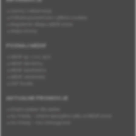
Zwroty i reklamacje
Polityka prywatności i plików cookies
Regulamin sklepu MEDIF.store
Mapa strony
POZNAJ MEDIF
MEDIF sp. z o.o. sp.k.
MEDIF dentistry
MEDIF aesthetics
MEDIF veterinary
DSP Studio
AKTUALNE PROMOCJE
Stwórz pakiet dla siebie
Hu-Friedy - oferta specjalna tylko w MEDIF.store
Hu-Friedy - nici chirurgiczne