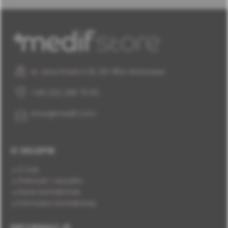
al. Jana Pawła II 25, 00-854 Warszawa
+48 (22) 338 70 50
store@medif.com
O SKLEPIE
O nas
Płatność i wysyłka
Dane kontaktowe
Formularz kontaktowy
INFORMACJE