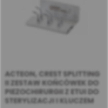
ACTEON, CREST SPLITTING
II ZESTAW KOŃCÓWEK DO
PIEZOCHIRURGII Z ETUI DO
STERYLIZACJI I KLUCZEM