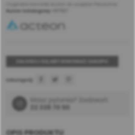
Oryginalne końcówki Acteon do urządzeń Piezotome.
Numer katalogowy:
F87567
ZALOGUJ SIĘ ABY DOKONAĆ ZAKUPU
Udostępnij:
Masz pytania? Zadzwoń:
22 338 70 50
OPIS PRODUKTU