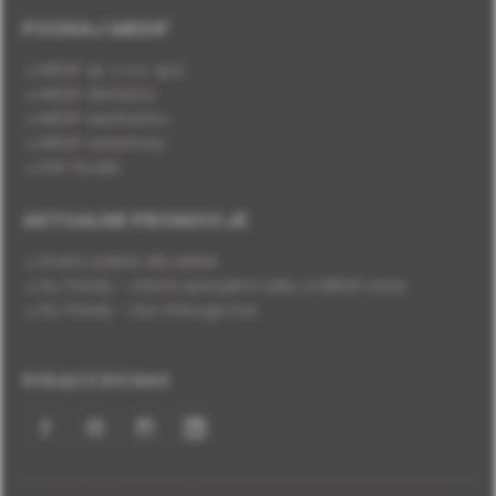
POZNAJ MEDIF
MEDIF sp. z o.o. sp.k.
MEDIF dentistry
MEDIF aesthetics
MEDIF veterinary
DSP Studio
AKTUALNE PROMOCJE
Stwórz pakiet dla siebie
Hu-Friedy - oferta specjalna tylko w MEDIF.store
Hu-Friedy - nici chirurgiczne
DOŁĄCZ DO NAS
Facebook
YouTube
Instagram
LinkedIn