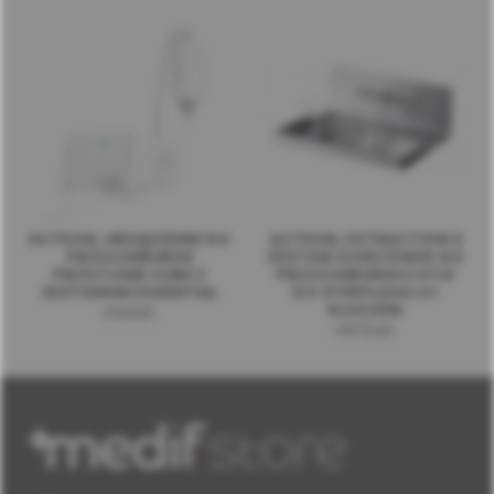
ACTEON, URZĄDZENIE DO
ACTEON, EXTRACTION II
PIEZOCHIRURGII
ZESTAW KOŃCÓWEK DO
PIEZOTOME CUBE Z
PIEZOCHIRURGII Z ETUI
ZESTAWEM ESSENTIAL
DO STERYLIZACJI I
KLUCZEM
F50100
F87546