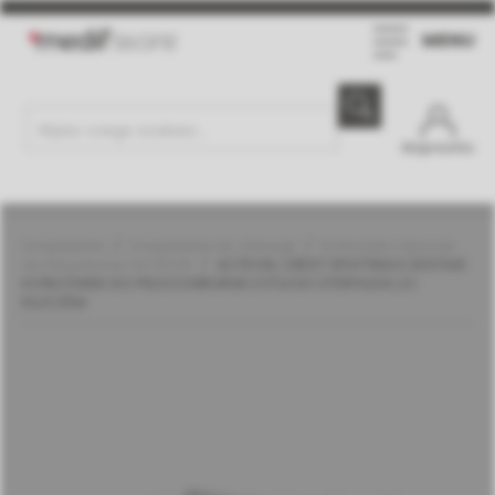
MENU
Moje konto
Urządzenia
Urządzenia do chirurgii
Końcówki robocze
do Piezotome | ACTEON
ACTEON, CREST SPLITTING II ZESTAW
KOŃCÓWEK DO PIEZOCHIRURGII Z ETUI DO STERYLIZACJI I
KLUCZEM