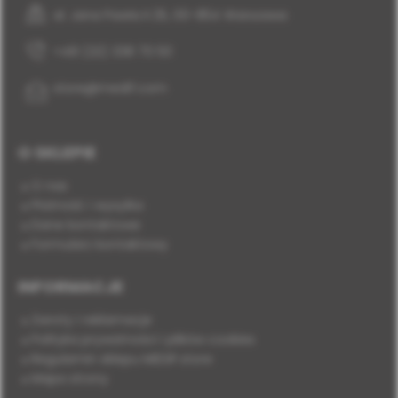
al. Jana Pawła II 25, 00-854 Warszawa
+48 (22) 338 70 50
store@medif.com
O SKLEPIE
O nas
Płatność i wysyłka
Dane kontaktowe
Formularz kontaktowy
INFORMACJE
Zwroty i reklamacje
Polityka prywatności i plików cookies
Regulamin sklepu MEDIF.store
Mapa strony