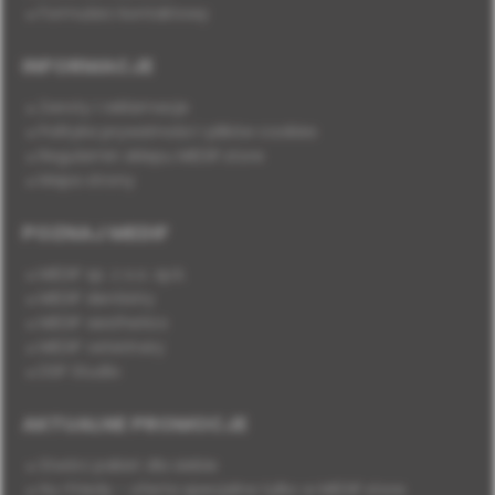
Formularz kontaktowy
INFORMACJE
Zwroty i reklamacje
Polityka prywatności i plików cookies
Regulamin sklepu MEDIF.store
Mapa strony
POZNAJ MEDIF
MEDIF sp. z o.o. sp.k.
MEDIF dentistry
MEDIF aesthetics
MEDIF veterinary
DSP Studio
AKTUALNE PROMOCJE
Stwórz pakiet dla siebie
Hu-Friedy - oferta specjalna tylko w MEDIF.store