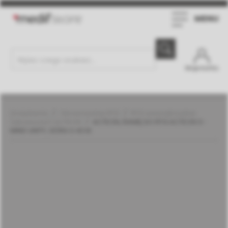
MENU
Moje konto
Urządzenia
Obrazowanie RTG
RTG wewnątrzustne
(akcesoria) | ACTEON
ACTEON, RAMIĘ DO RTG ACTEON X-
MIND UNITY, GÓRA 0.40 M