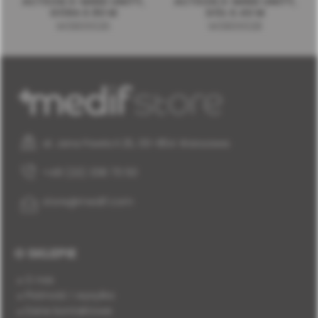
ACTEON X-MIND UNITY,
ACTEON X-MIND UNITY,
GÓRA 0.80 M
DÓŁ 0.40 M
W0800026
W0800028
al. Jana Pawła II 25, 00-854 Warszawa
+48 (22) 338 70 50
store@medif.com
O SKLEPIE
O nas
Płatność i wysyłka
Dane kontaktowe