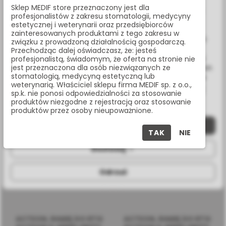
Sklep MEDIF store przeznaczony jest dla
SPECYFIKACJA
W celu świadczenia usług na najwyższym poziomie strona
profesjonalistów z zakresu stomatologii, medycyny
www.medif.store korzysta z plików cookie (ciasteczek).
estetycznej i weterynarii oraz przedsiębiorców
Wykorzystujemy również pliki cookie stron trzecich w celu
zainteresowanych produktami z tego zakresu w
ulepszenia naszych usług, analizy oraz wyświetlania reklam
związku z prowadzoną działalnością gospodarczą.
związanych z Twoimi preferencjami na podstawie analizy
Ramię poprzeczne do aparatów z serii X-MIND unity.
Przechodząc dalej oświadczasz, że: jesteś
Twoich zachowań podczas nawigacji. Korzystając z witryny
profesjonalistą, świadomym, że oferta na stronie nie
Montowane od góry o długości 40 cm.
jest przeznaczona dla osób niezwiązanych ze
bez zmiany ustawień w przeglądarce, wyrażasz zgodę na ich
stomatologią, medycyną estetyczną lub
wykorzystanie przez nas. Wszystkie pliki będą umieszczone
weterynarią. Właściciel sklepu firma MEDIF sp. z o.o.,
PRODUKTY POWIĄZANE
na Twoim urządzeniu końcowym. W każdym momencie
sp.k. nie ponosi odpowiedzialności za stosowanie
możesz zmienić lub wycofać zgodę.
produktów niezgodne z rejestracją oraz stosowanie
produktów przez osoby nieupoważnione.
Zaakceptuj wszystkie
TAK
NIE
Dostosuj
Odrzuć
ACTEON, RAMIĘ DO RTG
ACTEON, RAMIĘ DO RTG