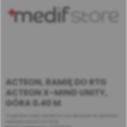
ACTEON, RAMIĘ DO RTG
ACTEON X-MIND UNITY,
GÓRA 0.40 M
Oryginalne cześci zamienne oraz akcesoria do aparatów
wewnątrzustnych ACTEON.