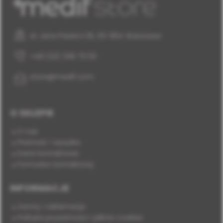
al. Jana Pawła II 25, 00-854 Warszawa
+48 (22) 338 70 50
store@medif.com
O SKLEPIE
O nas
Płatność i wysyłka
Dane kontaktowe
Formularz kontaktowy
INFORMACJE
Zwroty i reklamacje
Polityka prywatności i plików cookies