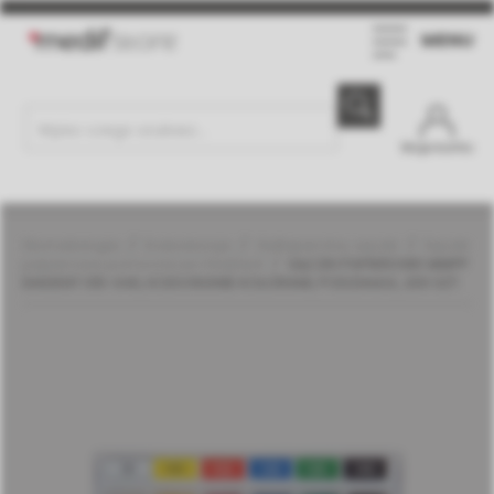
MENU
Moje konto
Stomatologia
Endodoncja
Guttapercha, sączki
Sączki
papierowe pomocnicze | DiaDent
SĄCZKI PAPIEROWE MMPP
DIADENT 015-040, KODOWANIE KOLORAMI, PODZIAŁKA, 200 SZT.