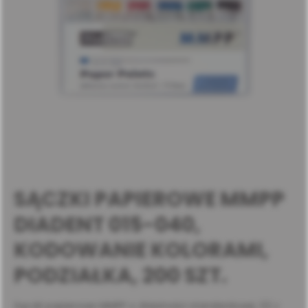
SĄCZKI PAPIEROWE MMPP
DIADENT 015-040,
KODOWANIE KOLORAMI,
PODZIAŁKA, 200 SZT.
Sączki papierowe MMPP o zbieżności standardowej .02 z