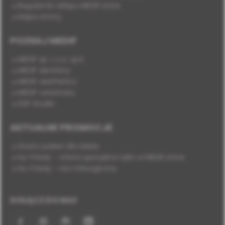
Regulamin sklepu MEDIF.store
Mapa strony
POZNAJ MEDIF
MEDIF sp. z o.o. sp.k.
MEDIF dentistry
MEDIF aesthetics
MEDIF veterinary
DSP Studio
AKTUALNE PROMOCJE
Stwórz pakiet dla siebie
Hu-Friedy - oferta specjalna tylko w MEDIF.store
Hu-Friedy - nici chirurgiczne
DOŁĄCZ DO NAS
Facebook
YouTube
Instagram
LinkedIn