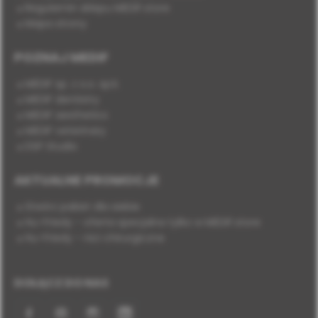
Regulamin sklepu MEDIF.store
Mapa strony
POZNAJ MEDIF
MEDIF sp. z o.o. sp.k.
MEDIF dentistry
MEDIF aesthetics
MEDIF veterinary
DSP Studio
AKTUALNE PROMOCJE
Stwórz pakiet dla siebie
Hu-Friedy - oferta specjalna tylko w MEDIF.store
Hu-Friedy - nici chirurgiczne
DOŁĄCZ DO NAS
Facebook
YouTube
Instagram
LinkedIn