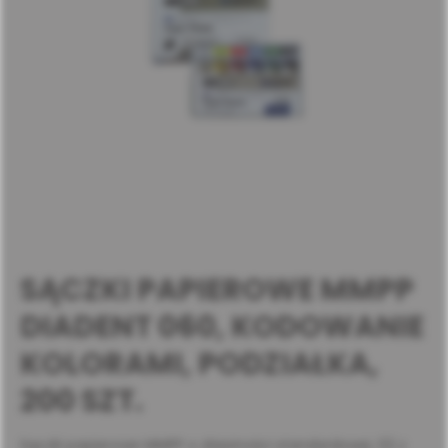
SĄCZKI PAPIEROWE MMPP
DIADENT 060, KODOWANIE
KOLORAMI, PODZIAŁKA,
200 SZT.
Sączki papierowe MMPP o zbieżności standardowej .02 z