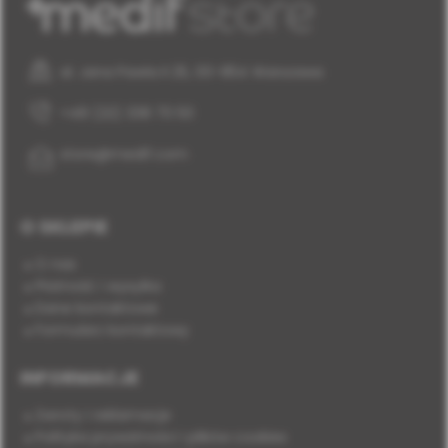
al. Jana Pawła II 25, 00-854 Warszawa
+48 (22) 338 70 50
store@medif.com
O SKLEPIE
O nas
Płatność i wysyłka
Dane kontaktowe
Formularz kontaktowy
INFORMACJE
Zwroty i reklamacje
Polityka prywatności i plików cookies