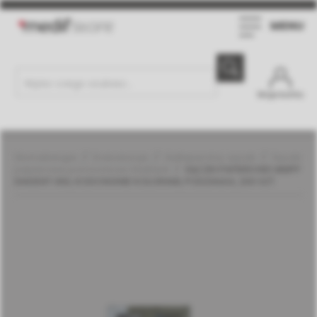
MENU
Moje konto
Stomatologia
Endodoncja
Guttapercha, sączki
Sączki
papierowe pomocnicze | DiaDent
SĄCZKI PAPIEROWE MMPP
DIADENT 060, KODOWANIE KOLORAMI, PODZIAŁKA, 200 SZT.