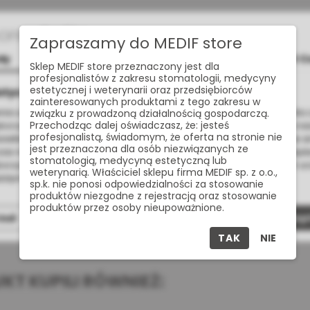
Cookies
Zapraszamy do MEDIF store
dy
Szczegóły
O C
Sklep MEDIF store przeznaczony jest dla
profesjonalistów z zakresu stomatologii, medycyny
estetycznej i weterynarii oraz przedsiębiorców
otyczące plików cookies
zainteresowanych produktami z tego zakresu w
nia usług na najwyższym poziomie strona www.medif.store korzysta z
związku z prowadzoną działalnością gospodarczą.
Przechodząc dalej oświadczasz, że: jesteś
korzystujemy również pliki cookie stron trzecich w celu ulepszenia na
profesjonalistą, świadomym, że oferta na stronie nie
wietlania reklam związanych z Twoimi preferencjami na podstawie a
jest przeznaczona dla osób niezwiązanych ze
s nawigacji. Korzystając z witryny bez zmiany ustawień w przegląd
stomatologią, medycyną estetyczną lub
orzystanie przez nas. Wszystkie pliki będą umieszczone na Twoim u
weterynarią. Właściciel sklepu firma MEDIF sp. z o.o.,
żdym momencie możesz zmienić lub wycofać zgodę.
sp.k. nie ponosi odpowiedzialności za stosowanie
produktów niezgodne z rejestracją oraz stosowanie
produktów przez osoby nieupoważnione.
zuć
Dostosuj
Zaakcept
TAK
NIE
UKT KUPILI RÓWNIEŻ: