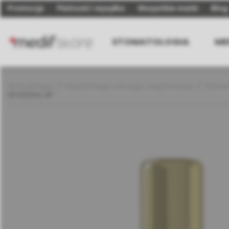
Promocje
Płatność i wysyłka
Wszystkie marki
Blog
STOMATOLOGIA
ME
Stomatologia
Implantologia, chirurgia i augmentacja
Elemen
SEVEN/M4, NP