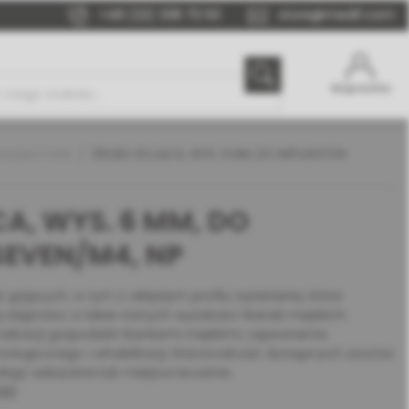
+48 (22) 338 70 50
store@medif.com
Moje konto
okątem | MIS
ŚRUBA GOJĄCA, WYS. 6 MM, DO IMPLANTÓW
A, WYS. 6 MM, DO
EVEN/M4, NP
 gojących, w tym o wklęsłym profilu wyłaniania, które
j objętości, a także różnych wysokości tkanek miękkich.
lizacji gospodarki tkankami miękkimi, zapewnienia
ologicznego i rehabilitacji. Różnorodność dostępnych wzorów
dego wskazania lub miejsca leczenia.
30