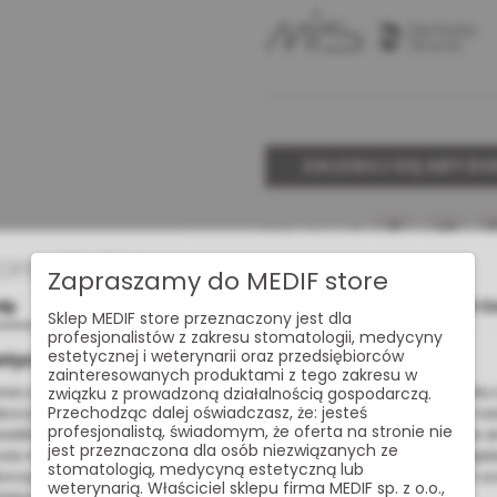
ZALOGUJ SIĘ ABY D
Udostępnij:
Cookies
Zapraszamy do MEDIF store
dy
Szczegóły
O C
Masz pytan
Sklep MEDIF store przeznaczony jest dla
profesjonalistów z zakresu stomatologii, medycyny
estetycznej i weterynarii oraz przedsiębiorców
otyczące plików cookies
zainteresowanych produktami z tego zakresu w
nia usług na najwyższym poziomie strona www.medif.store korzysta z
związku z prowadzoną działalnością gospodarczą.
Przechodząc dalej oświadczasz, że: jesteś
korzystujemy również pliki cookie stron trzecich w celu ulepszenia na
profesjonalistą, świadomym, że oferta na stronie nie
wietlania reklam związanych z Twoimi preferencjami na podstawie a
jest przeznaczona dla osób niezwiązanych ze
s nawigacji. Korzystając z witryny bez zmiany ustawień w przegląd
stomatologią, medycyną estetyczną lub
orzystanie przez nas. Wszystkie pliki będą umieszczone na Twoim u
weterynarią. Właściciel sklepu firma MEDIF sp. z o.o.,