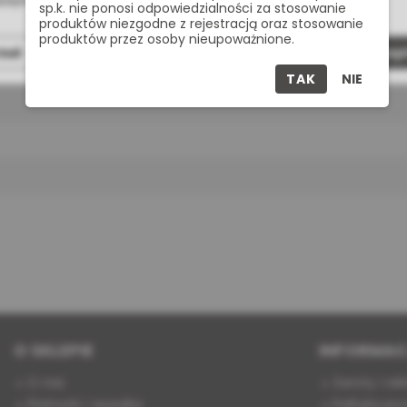
żdym momencie możesz zmienić lub wycofać zgodę.
sp.k. nie ponosi odpowiedzialności za stosowanie
produktów niezgodne z rejestracją oraz stosowanie
produktów przez osoby nieupoważnione.
zuć
Dostosuj
Zaakcept
t
TAK
NIE
O SKLEPIE
INFORMAC
O nas
Zwroty i re
Płatność i wysyłka
Polityka pry