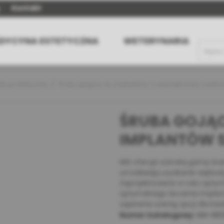
Kontakt
DYCYNA ESTETYCZNA
WETERYNARIA
ty protetyczne
Śruby gojące do implantów z wewnętrznym sześci
ŚRUBA GOJĄC
IMPLANTÓW S
MIS oferuje szeroką gamę śrub
umożliwiają uzyskanie większe
Zaprojektowane w celu optyma
optymalnego leczenia implant
zapewnia szereg opcji dla każ
Numer katalogowy:
MH-N63