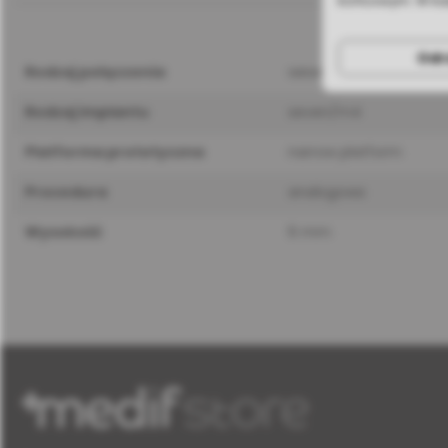
końcowym. W ka
Odr
rodzaj połączenia
wewnętrzny sześcioką
rodzaj implantu
seven/m4
platforma protetyczna
narrow platform
procedura
analogowa
wysokość
6 mm