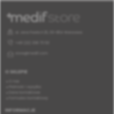
al. Jana Pawła II 25, 00-854 Warszawa
+48 (22) 338 70 50
store@medif.com
O SKLEPIE
O nas
Płatność i wysyłka
Dane kontaktowe
Formularz kontaktowy
INFORMACJE