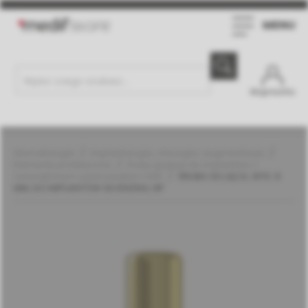
MENU
Moje konto
Stomatologia
Implantologia, chirurgia i augmentacja
Elementy protetyczne
Śruby gojące do implantów z
wewnętrznym sześciokątem | MIS
ŚRUBA GOJĄCA, WYS. 8
MM, DO IMPLANTÓW SEVEN/M4, NP