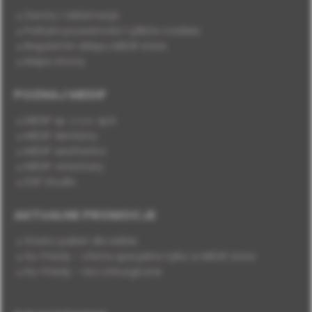
Zwroty i reklamacje
Polityka prywatności i plików cookies
Regulamin sklepu MEDIF.store
Mapa strony
POZNAJ MEDIF
MEDIF sp. z o.o. sp.k.
MEDIF dentistry
MEDIF aesthetics
MEDIF veterinary
DSP Studio
AKTUALNE PROMOCJE
Stwórz pakiet dla siebie
Hu-Friedy - oferta specjalna tylko w MEDIF.store
Hu-Friedy - nici chirurgiczne