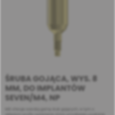
ŚRUBA GOJĄCA, WYS. 8
MM, DO IMPLANTÓW
SEVEN/M4, NP
MIS oferuje szeroką gamę śrub gojących, w tym o
wklęsłym profilu wyłaniania, które umożliwiają uzyskanie