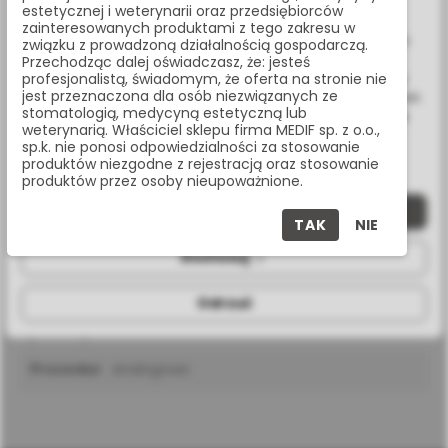
www.medif.store korzysta z plików cookie (ciasteczek).
estetycznej i weterynarii oraz przedsiębiorców
22 338 70 50
Wykorzystujemy również pliki cookie stron trzecich w celu
zainteresowanych produktami z tego zakresu w
ulepszenia naszych usług, analizy oraz wyświetlania reklam
związku z prowadzoną działalnością gospodarczą.
związanych z Twoimi preferencjami na podstawie analizy
Przechodząc dalej oświadczasz, że: jesteś
Twoich zachowań podczas nawigacji. Korzystając z witryny
profesjonalistą, świadomym, że oferta na stronie nie
jest przeznaczona dla osób niezwiązanych ze
SPECYFIKACJA
bez zmiany ustawień w przeglądarce, wyrażasz zgodę na ich
stomatologią, medycyną estetyczną lub
wykorzystanie przez nas. Wszystkie pliki będą umieszczone
weterynarią. Właściciel sklepu firma MEDIF sp. z o.o.,
na Twoim urządzeniu końcowym. W każdym momencie
sp.k. nie ponosi odpowiedzialności za stosowanie
możesz zmienić lub wycofać zgodę.
produktów niezgodne z rejestracją oraz stosowanie
produktów przez osoby nieupoważnione.
rodzaj
wewnętrzny sześciokąt
Zaakceptuj wszystkie
połączenia
TAK
NIE
Dostosuj
rodzaj
seven/m4
implantu
Odrzuć
platforma
narrow platform
protetyczna
procedura
analogowa