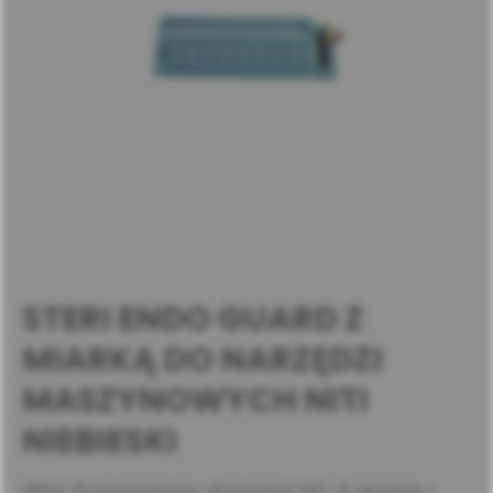
STERI ENDO GUARD Z
MIARKĄ DO NARZĘDZI
MASZYNOWYCH NITI
NIEBIESKI
Mieści 16 instrumentów obrotowych NiTi. W oprawce z