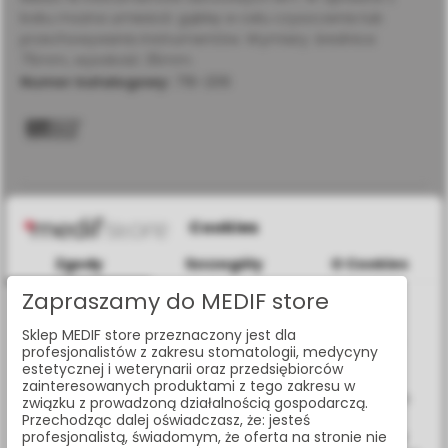
boku można umieścić gąbkę w celu czyszczenia lub
przechowywania instrumentów. Wymiary: średnica
75mm, wysokość 35mm.
Numer katalogowy:
716-206
Cookies
ZALOGUJ SIĘ ABY DOKONAĆ ZAKUPU
Zgody
Szczegóły
O Cookies
Zapraszamy do MEDIF store
Udostępnij:
Informacje dotyczące plików cookies
Sklep MEDIF store przeznaczony jest dla
W celu świadczenia usług na najwyższym poziomie strona
profesjonalistów z zakresu stomatologii, medycyny
www.medif.store korzysta z plików cookie (ciasteczek).
estetycznej i weterynarii oraz przedsiębiorców
Masz pytania? Zadzwoń:
Wykorzystujemy również pliki cookie stron trzecich w celu
zainteresowanych produktami z tego zakresu w
22 338 70 50
ulepszenia naszych usług, analizy oraz wyświetlania reklam
związku z prowadzoną działalnością gospodarczą.
związanych z Twoimi preferencjami na podstawie analizy
Przechodząc dalej oświadczasz, że: jesteś
Twoich zachowań podczas nawigacji. Korzystając z witryny
profesjonalistą, świadomym, że oferta na stronie nie