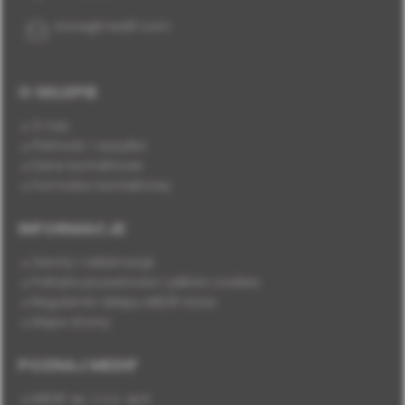
store@medif.com
O SKLEPIE
O nas
Płatność i wysyłka
Dane kontaktowe
Formularz kontaktowy
INFORMACJE
Zwroty i reklamacje
Polityka prywatności i plików cookies
Regulamin sklepu MEDIF.store
Mapa strony
POZNAJ MEDIF
MEDIF sp. z o.o. sp.k.