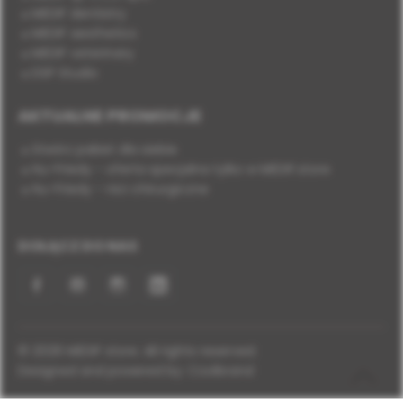
MEDIF dentistry
MEDIF aesthetics
MEDIF veterinary
DSP Studio
AKTUALNE PROMOCJE
Stwórz pakiet dla siebie
Hu-Friedy - oferta specjalna tylko w MEDIF.store
Hu-Friedy - nici chirurgiczne
DOŁĄCZ DO NAS
Facebook
YouTube
Instagram
LinkedIn
© 2026 MEDIF store. All rights reserved.
Designed and powered by:
Coolbrand