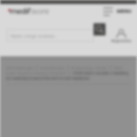
MENU
Moje konto
Stomatologia
Endodoncja
Endoboksy, miarki
Steri
Endo Guard z miarką | DiaDent
STERI ENDO GUARD Z MIARKĄ
DO NARZĘDZI MASZYNOWYCH NITI NIEBIESKI