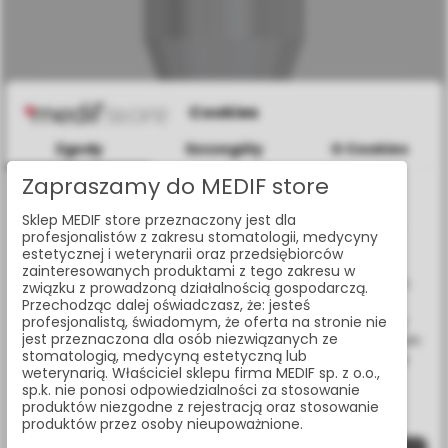
Cookies
Zgody
Szczegóły
O Cookies
Zapraszamy do MEDIF store
Informacje dotyczące plików cookies
Sklep MEDIF store przeznaczony jest dla
W celu świadczenia usług na najwyższym poziomie strona
profesjonalistów z zakresu stomatologii, medycyny
www.medif.store korzysta z plików cookie (ciasteczek).
estetycznej i weterynarii oraz przedsiębiorców
Wykorzystujemy również pliki cookie stron trzecich w celu
zainteresowanych produktami z tego zakresu w
ulepszenia naszych usług, analizy oraz wyświetlania reklam
związku z prowadzoną działalnością gospodarczą.
związanych z Twoimi preferencjami na podstawie analizy
Przechodząc dalej oświadczasz, że: jesteś
ŚRUBA GOJĄCA, ŚR. 4,8 MM, WYS. 4 MM, DO
Twoich zachowań podczas nawigacji. Korzystając z witryny
profesjonalistą, świadomym, że oferta na stronie nie
IMPLANTÓW SEVEN/M4, SP
jest przeznaczona dla osób niezwiązanych ze
bez zmiany ustawień w przeglądarce, wyrażasz zgodę na ich
MH-A4375
stomatologią, medycyną estetyczną lub
wykorzystanie przez nas. Wszystkie pliki będą umieszczone
weterynarią. Właściciel sklepu firma MEDIF sp. z o.o.,
na Twoim urządzeniu końcowym. W każdym momencie
sp.k. nie ponosi odpowiedzialności za stosowanie
możesz zmienić lub wycofać zgodę.
produktów niezgodne z rejestracją oraz stosowanie
produktów przez osoby nieupoważnione.