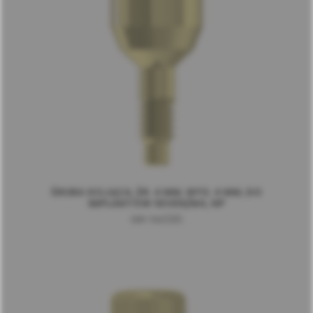
ŚRUBA GOJĄCA, ŚR. 4 MM, WYS. 4 MM, DO
IMPLANTÓW SEVEN/M4, NP
MH-N4330