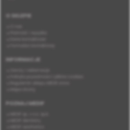
O SKLEPIE
O nas
Płatność i wysyłka
Dane kontaktowe
Formularz kontaktowy
INFORMACJE
Zwroty i reklamacje
Polityka prywatności i plików cookies
Regulamin sklepu MEDIF.store
Mapa strony
POZNAJ MEDIF
MEDIF sp. z o.o. sp.k.
MEDIF dentistry
MEDIF aesthetics