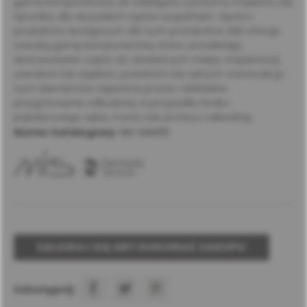
gama komponentów do zabiegów z poziomu implantu lub
łącznika, dla wszystkich typów uzupełnień. Oprócz
produktów dostępnych dla tych protokołów, MIS oferuje
szeroką gamę komponentów, które umożliwiają
dostosowanie części do określonych miejsc implantacji,
szerokich lub wąskich, przednich lub tylnych. Konstrukcja
tych elementów zapewnia proste i dokładne
przygotowanie odbudowy w przypadku braku
pojedynczego zęba, mostu lub protezy całkowitej.
Numer katalogowy:
MU-MAN10
ZALOGUJ SIĘ ABY DOKONAĆ ZAKUPU
Udostępnij: