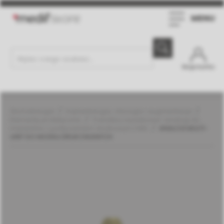
MENU
Moje konto
Stomatologia
Implantologia, chirurgia i augmentacja
Elementy protetyczne
Transfery wyciskowe i analogi do
implantów z połączeniem stożkowym | MIS
ANALOG MULTI-
UNIT DO MODELI DRUKOWANYCH