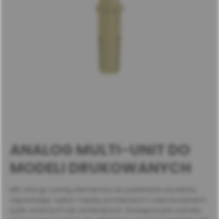
ANALOG MULTI-UNIT DO
MODELI DRUKOWANYCH
MIS oferuje szereg elementów do pobierania wycisków,
zapewniając wybór między protokołami z zastosowaniem
łyżek otwartych lub zamkniętych. Dostępna jest szeroka