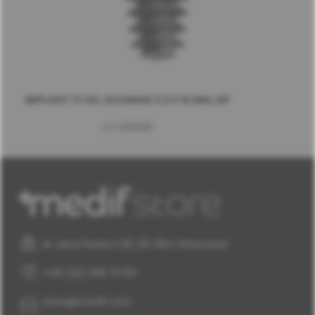
IMPLANT C1 XD, ROZMIAR 3,3 X 10 MM, NP
C1-D10330
al. Jana Pawła II 25, 00-854 Warszawa
+48 (22) 338 70 50
store@medif.com