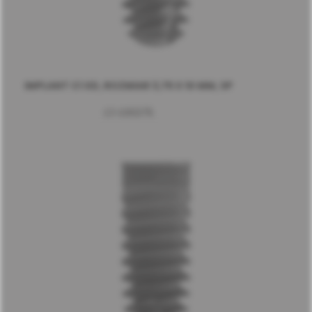
IMPLANT C1 XD, ROZMIAR 3,75 X 10 MM, SP
C1-D10375