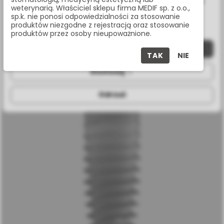
wykorzystanie przez nas. Wszystkie pliki będą umieszczone
weterynarią. Właściciel sklepu firma MEDIF sp. z o.o.,
na Twoim urządzeniu końcowym. W każdym momencie
sp.k. nie ponosi odpowiedzialności za stosowanie
możesz zmienić lub wycofać zgodę.
produktów niezgodne z rejestracją oraz stosowanie
produktów przez osoby nieupoważnione.
Zaakceptuj wszystkie
IMPLANT C1 XD, ROZMIAR 3,75 X 8 MM, SP
TAK
NIE
Dostosuj
C1-D08375
Odrzuć