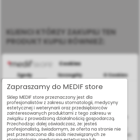
KLIENCI KTÓRZY ZAKUPILI TEN
PRODUKT KUPILI RÓWNIEŻ:
Cookies
Zgody
Szczegóły
O Cookies
Zapraszamy do MEDIF store
Informacje dotyczące plików cookies
Sklep MEDIF store przeznaczony jest dla
W celu świadczenia usług na najwyższym poziomie strona
profesjonalistów z zakresu stomatologii, medycyny
www.medif.store korzysta z plików cookie (ciasteczek).
estetycznej i weterynarii oraz przedsiębiorców
Wykorzystujemy również pliki cookie stron trzecich w celu
zainteresowanych produktami z tego zakresu w
ulepszenia naszych usług, analizy oraz wyświetlania reklam
związku z prowadzoną działalnością gospodarczą.
związanych z Twoimi preferencjami na podstawie analizy
Przechodząc dalej oświadczasz, że: jesteś
Twoich zachowań podczas nawigacji. Korzystając z witryny
profesjonalistą, świadomym, że oferta na stronie nie
jest przeznaczona dla osób niezwiązanych ze
bez zmiany ustawień w przeglądarce, wyrażasz zgodę na ich
stomatologią, medycyną estetyczną lub