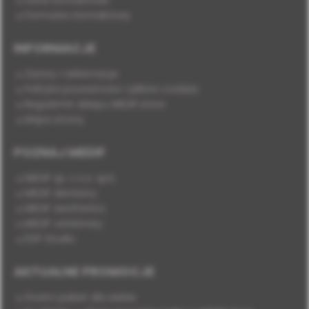
Dane kontaktowe
Formularz kontaktowy
INFORMACJE
Zwroty i reklamacje
Polityka prywatności i plików cookies
Regulamin sklepu MEDIF.store
Mapa strony
POZNAJ MEDIF
MEDIF sp. z o.o. sp.k.
MEDIF dentistry
MEDIF aesthetics
MEDIF veterinary
DSP Studio
AKTUALNE PROMOCJE
Stwórz pakiet dla siebie