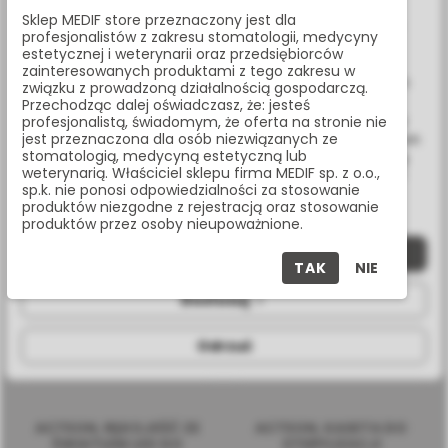
Sklep MEDIF store przeznaczony jest dla
W celu świadczenia usług na najwyższym poziomie strona
profesjonalistów z zakresu stomatologii, medycyny
Uchwyt z podstawką na rękojeść roboczą do urządzeń
www.medif.store korzysta z plików cookie (ciasteczek).
estetycznej i weterynarii oraz przedsiębiorców
PIEZOTOME II generacji.
Wykorzystujemy również pliki cookie stron trzecich w celu
zainteresowanych produktami z tego zakresu w
ulepszenia naszych usług, analizy oraz wyświetlania reklam
związku z prowadzoną działalnością gospodarczą.
Łatwy montaż do blatów lub powierzchni stołów
związanych z Twoimi preferencjami na podstawie analizy
Przechodząc dalej oświadczasz, że: jesteś
Twoich zachowań podczas nawigacji. Korzystając z witryny
profesjonalistą, świadomym, że oferta na stronie nie
jest przeznaczona dla osób niezwiązanych ze
bez zmiany ustawień w przeglądarce, wyrażasz zgodę na ich
stomatologią, medycyną estetyczną lub
wykorzystanie przez nas. Wszystkie pliki będą umieszczone
PRODUKTY POWIĄZANE
weterynarią. Właściciel sklepu firma MEDIF sp. z o.o.,
na Twoim urządzeniu końcowym. W każdym momencie
sp.k. nie ponosi odpowiedzialności za stosowanie
możesz zmienić lub wycofać zgodę.
produktów niezgodne z rejestracją oraz stosowanie
produktów przez osoby nieupoważnione.
Zaakceptuj wszystkie
TAK
NIE
Dostosuj
Odrzuć
ACTEON, RĘKOJEŚĆ ZE
ACTEON, KASETA DO
ŚWIATŁEM LED DO
STERYLIZACJI