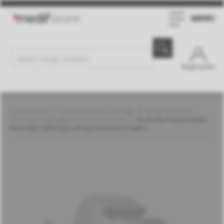
MENU
Moje konto
Urządzenia
Urządzenia do chirurgii
Urządzenia do
Piezochirurgii (akcesoria) | ACTEON
ACTEON, PODSTAWKA
POD RĘKOJEŚĆ DO URZĄDZEŃ PIEZOTOME II