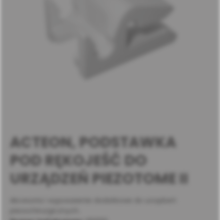
ACTEON, PODSTAWKA
POD RĘKOJEŚĆ DO
URZĄDZEŃ PIEZOTOME II
Akcesoria i wyposażenie dodatkowe do urządzeń
piezochirurgicznych.