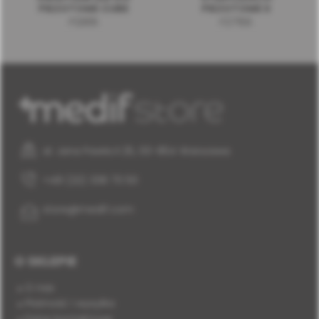
PIEZOTOME CUBE
PIEZOTOME II
F12816
F27156
al. Jana Pawła II 25, 00-854 Warszawa
+48 (22) 338 70 50
store@medif.com
O SKLEPIE
O nas
Płatność i wysyłka