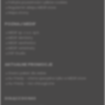
Polityka prywatności i plików cookies
Regulamin sklepu MEDIF.store
Mapa strony
POZNAJ MEDIF
MEDIF sp. z o.o. sp.k.
MEDIF dentistry
MEDIF aesthetics
MEDIF veterinary
DSP Studio
AKTUALNE PROMOCJE
Stwórz pakiet dla siebie
Hu-Friedy - oferta specjalna tylko w MEDIF.store
Hu-Friedy - nici chirurgiczne
DOŁĄCZ DO NAS