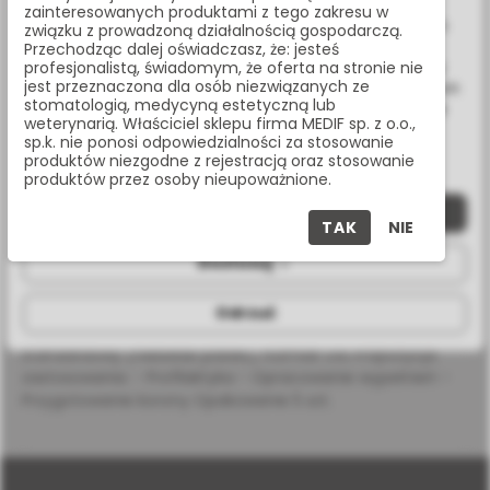
Wykorzystujemy również pliki cookie stron trzecich w celu
zainteresowanych produktami z tego zakresu w
ulepszenia naszych usług, analizy oraz wyświetlania reklam
związku z prowadzoną działalnością gospodarczą.
związanych z Twoimi preferencjami na podstawie analizy
Przechodząc dalej oświadczasz, że: jesteś
Masz pytania? Zadzwoń:
Twoich zachowań podczas nawigacji. Korzystając z witryny
profesjonalistą, świadomym, że oferta na stronie nie
22 338 70 50
jest przeznaczona dla osób niezwiązanych ze
bez zmiany ustawień w przeglądarce, wyrażasz zgodę na ich
stomatologią, medycyną estetyczną lub
wykorzystanie przez nas. Wszystkie pliki będą umieszczone
weterynarią. Właściciel sklepu firma MEDIF sp. z o.o.,
na Twoim urządzeniu końcowym. W każdym momencie
sp.k. nie ponosi odpowiedzialności za stosowanie
możesz zmienić lub wycofać zgodę.
produktów niezgodne z rejestracją oraz stosowanie
OPIS PRODUKTU
produktów przez osoby nieupoważnione.
Zaakceptuj wszystkie
TAK
NIE
SPECYFIKACJA
Dostosuj
Odrzuć
Wiertło diamentowe na turbinę, płomień ostry, nasyp
standardowy (niebieski pasek), rozmiar 016 Propozycja
zastosowania: - Profilaktyka - Opracowanie wypełnień -
Przygotowanie korony Opakowanie 5 szt.