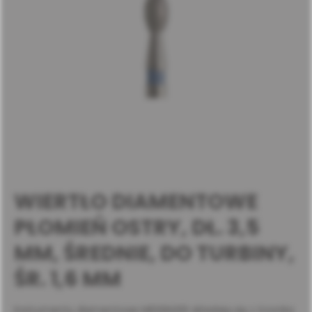
WIERTŁO DIAMENTOWE
PŁOMIEŃ OSTRY, DŁ. 3,5
MM, ŚREDNIE, DO TURBINY,
ŚR. 1,6 MM
Instrumenty diamentowe MEISINGER składają się z trzonka