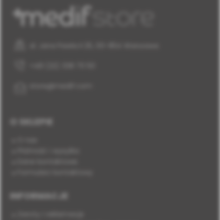
al. Jana Pawła II 25, 00-854 Warszawa
+48 (22) 338 70 50
store@medif.com
O SKLEPIE
O nas
Płatność i wysyłka
Dane kontaktowe
Formularz kontaktowy
INFORMACJE
Zwroty i reklamacje