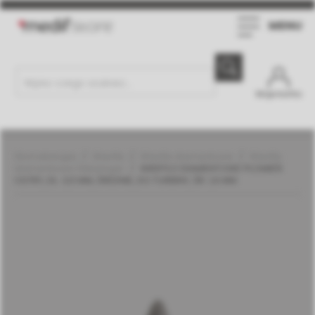
MENU
Moje konto
Stomatologia
Wiertła
Wiertła diamentowe
Wiertła
diamentowe | Meisinger
WIERTŁO DIAMENTOWE PŁOMIEŃ
OSTRY, DŁ. 3,5 MM, ŚREDNIE, DO TURBINY, ŚR. 1,6 MM