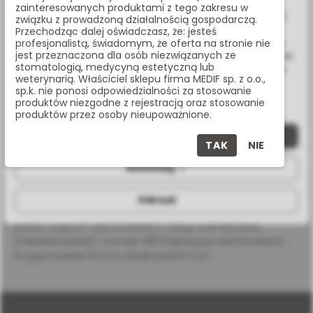
Wykorzystujemy również pliki cookie stron trzecich w celu
zainteresowanych produktami z tego zakresu w
ulepszenia naszych usług, analizy oraz wyświetlania reklam
związku z prowadzoną działalnością gospodarczą.
związanych z Twoimi preferencjami na podstawie analizy
Przechodząc dalej oświadczasz, że: jesteś
Masz pytania? Zadzwoń:
Twoich zachowań podczas nawigacji. Korzystając z witryny
profesjonalistą, świadomym, że oferta na stronie nie
22 338 70 50
jest przeznaczona dla osób niezwiązanych ze
bez zmiany ustawień w przeglądarce, wyrażasz zgodę na ich
stomatologią, medycyną estetyczną lub
wykorzystanie przez nas. Wszystkie pliki będą umieszczone
weterynarią. Właściciel sklepu firma MEDIF sp. z o.o.,
na Twoim urządzeniu końcowym. W każdym momencie
sp.k. nie ponosi odpowiedzialności za stosowanie
możesz zmienić lub wycofać zgodę.
produktów niezgodne z rejestracją oraz stosowanie
OPIS PRODUKTU
produktów przez osoby nieupoważnione.
Zaakceptuj wszystkie
TAK
NIE
SPECYFIKACJA
Dostosuj
Odrzuć
Wiertło diamentowe na turbinę, stożek długi - tępy z
płasko ściętym wierzchołkiem, nasyp standardowy
(niebieski pasek), rozmiar 018 Propozycja zastosowania: -
Przygotowanie korony Opakowanie 5 szt.