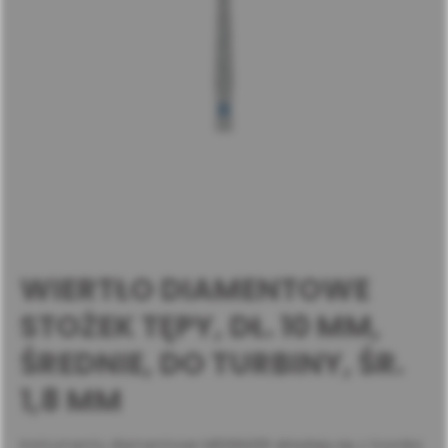
WIERTŁO DIAMENTOWE
STOŻEK TĘPY, DŁ. 10 MM,
ŚREDNIE, DO TURBINY, ŚR.
1,8 MM
Instrumenty diamentowe MEISINGER składają się z trzonka