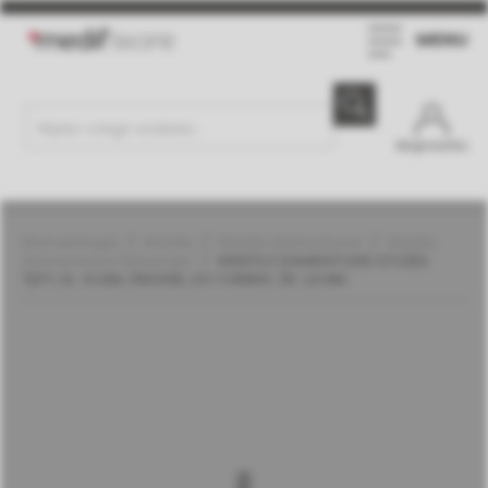
MENU
Moje konto
Stomatologia
Wiertła
Wiertła diamentowe
Wiertła
diamentowe | Meisinger
WIERTŁO DIAMENTOWE STOŻEK
TĘPY, DŁ. 10 MM, ŚREDNIE, DO TURBINY, ŚR. 1,8 MM