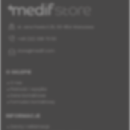
al. Jana Pawła II 25, 00-854 Warszawa
+48 (22) 338 70 50
store@medif.com
O SKLEPIE
O nas
Płatność i wysyłka
Dane kontaktowe
Formularz kontaktowy
INFORMACJE
Zwroty i reklamacje