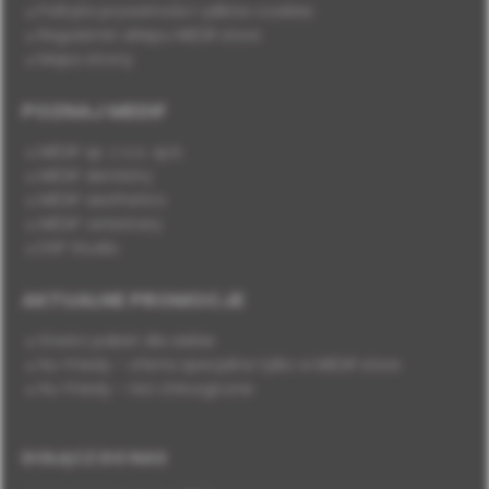
Polityka prywatności i plików cookies
Regulamin sklepu MEDIF.store
Mapa strony
POZNAJ MEDIF
MEDIF sp. z o.o. sp.k.
MEDIF dentistry
MEDIF aesthetics
MEDIF veterinary
DSP Studio
AKTUALNE PROMOCJE
Stwórz pakiet dla siebie
Hu-Friedy - oferta specjalna tylko w MEDIF.store
Hu-Friedy - nici chirurgiczne
DOŁĄCZ DO NAS