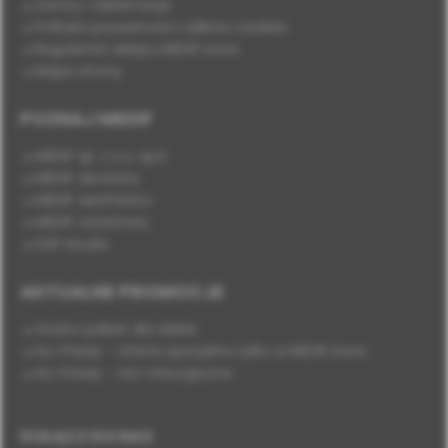
Zwroty i reklamacje
Polityka prywatności i plików cookies
Regulamin sklepu MEDIF.store
Mapa strony
POZNAJ MEDIF
MEDIF sp. z o.o. sp.k.
MEDIF dentistry
MEDIF aesthetics
MEDIF veterinary
DSP Studio
AKTUALNE PROMOCJE
Stwórz pakiet dla siebie
Hu-Friedy - oferta specjalna tylko w MEDIF.store
Hu-Friedy - nici chirurgiczne
DOŁĄCZ DO NAS