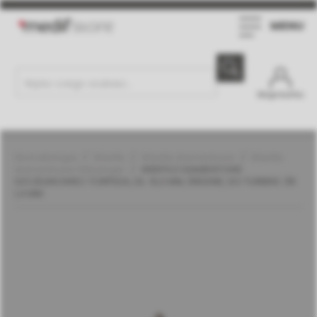
MENU
Moje konto
Stomatologia
Wiertła
Wiertła diamentowe
Wiertła
diamentowe | Meisinger
WIERTŁO DIAMENTOWE
SZCZELINOWIEC TORPEDA, DŁ. 10,0 MM, ŚREDNIE, DO TURBINY, ŚR.
1,4 MM