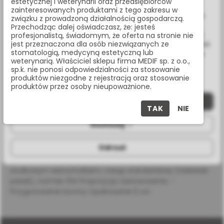
estetycznej i weterynarii oraz przedsiębiorców
Udostępnij:
Wykorzystujemy również pliki cookie stron trzecich w celu
zainteresowanych produktami z tego zakresu w
ulepszenia naszych usług, analizy oraz wyświetlania reklam
związku z prowadzoną działalnością gospodarczą.
związanych z Twoimi preferencjami na podstawie analizy
Przechodząc dalej oświadczasz, że: jesteś
Masz pytania? Zadzwoń:
Twoich zachowań podczas nawigacji. Korzystając z witryny
profesjonalistą, świadomym, że oferta na stronie nie
jest przeznaczona dla osób niezwiązanych ze
bez zmiany ustawień w przeglądarce, wyrażasz zgodę na ich
22 338 70 50
stomatologią, medycyną estetyczną lub
wykorzystanie przez nas. Wszystkie pliki będą umieszczone
weterynarią. Właściciel sklepu firma MEDIF sp. z o.o.,
na Twoim urządzeniu końcowym. W każdym momencie
sp.k. nie ponosi odpowiedzialności za stosowanie
możesz zmienić lub wycofać zgodę.
produktów niezgodne z rejestracją oraz stosowanie
produktów przez osoby nieupoważnione.
OPIS PRODUKTU
Zaakceptuj wszystkie
TAK
NIE
SPECYFIKACJA
Dostosuj
Odrzuć
Wiertło diamentowe na turbinę, długa torpeda ze
stożkowym wierzchołkiem, nasyp standardowy (niebieski
pasek), rozmiar 014 Propozycja zastosowania: -
Przygotowanie korony Opakowanie 5 szt.