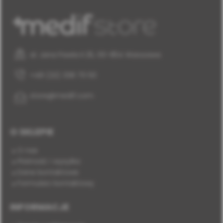
al. Jana Pawła II 25, 00-854 Warszawa
+48 (22) 338 70 50
store@medif.com
O SKLEPIE
O nas
Płatność i wysyłka
Dane kontaktowe
Formularz kontaktowy
INFORMACJE