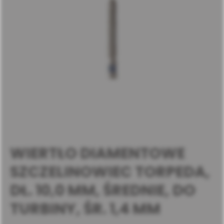
WIERTŁO DIAMENTOWE
SZCZELINOWIEC TORPEDA,
DŁ. 10,0 MM, ŚREDNIE, DO
TURBINY, ŚR. 1,4 MM