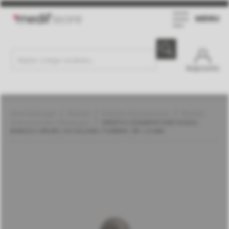
MENU
Moje konto
Stomatologia
Wiertła
Wiertła diamentowe
Wiertła
diamentowe | Meisinger
WIERTŁO DIAMENTOWE KULKA,
BARDZO GRUBY, DO DŁUGIEJ TURBINY, ŚR. 1,4 MM