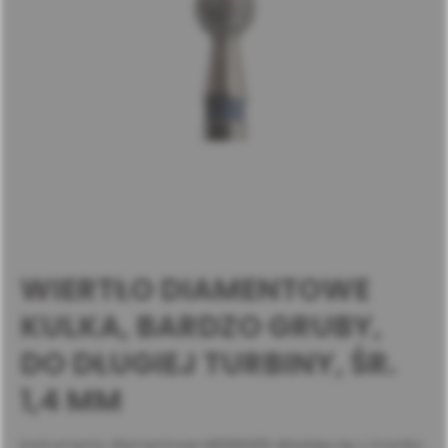
WIERTŁO DIAMENTOWE
KULKA, BARDZO GRUBY,
DO DŁUGIEJ TURBINY, ŚR.
1,4 MM
Instrumenty diamentowe MEISINGER składają się z trzonka