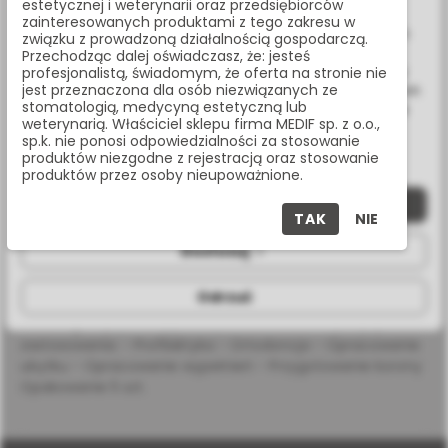
estetycznej i weterynarii oraz przedsiębiorców
Wykorzystujemy również pliki cookie stron trzecich w celu
zainteresowanych produktami z tego zakresu w
ulepszenia naszych usług, analizy oraz wyświetlania reklam
związku z prowadzoną działalnością gospodarczą.
Masz pytania? Zadzwoń:
związanych z Twoimi preferencjami na podstawie analizy
Przechodząc dalej oświadczasz, że: jesteś
Twoich zachowań podczas nawigacji. Korzystając z witryny
profesjonalistą, świadomym, że oferta na stronie nie
22 338 70 50
jest przeznaczona dla osób niezwiązanych ze
bez zmiany ustawień w przeglądarce, wyrażasz zgodę na ich
stomatologią, medycyną estetyczną lub
wykorzystanie przez nas. Wszystkie pliki będą umieszczone
weterynarią. Właściciel sklepu firma MEDIF sp. z o.o.,
na Twoim urządzeniu końcowym. W każdym momencie
sp.k. nie ponosi odpowiedzialności za stosowanie
możesz zmienić lub wycofać zgodę.
produktów niezgodne z rejestracją oraz stosowanie
OPIS PRODUKTU
produktów przez osoby nieupoważnione.
Zaakceptuj wszystkie
TAK
NIE
SPECYFIKACJA
Dostosuj
Odrzuć
Wiertło diamentowe na przedłużoną turbinę, kulka, nasyp
bardzo gruby (czarny pasek), rozmiar 014 Propozycja
zastosowania: - Profilaktyka - Ortodoncja - Opracowanie
ubytku - Opracowanie wypełnień - Przygotowanie korony
Opakowanie 5 szt.