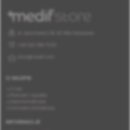
al. Jana Pawła II 25, 00-854 Warszawa
+48 (22) 338 70 50
store@medif.com
O SKLEPIE
O nas
Płatność i wysyłka
Dane kontaktowe
Formularz kontaktowy
INFORMACJE