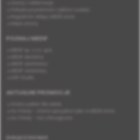
Zwroty i reklamacje
Polityka prywatności i plików cookies
Regulamin sklepu MEDIF.store
Mapa strony
POZNAJ MEDIF
MEDIF sp. z o.o. sp.k.
MEDIF dentistry
MEDIF aesthetics
MEDIF veterinary
DSP Studio
AKTUALNE PROMOCJE
Stwórz pakiet dla siebie
Hu-Friedy - oferta specjalna tylko w MEDIF.store
Hu-Friedy - nici chirurgiczne
DOŁĄCZ DO NAS