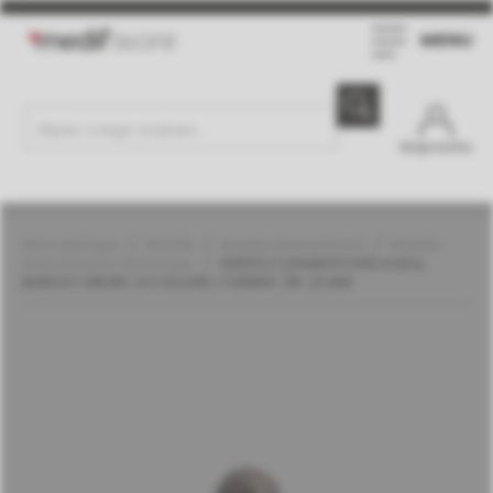
MENU
Moje konto
Stomatologia
Wiertła
Wiertła diamentowe
Wiertła
diamentowe | Meisinger
WIERTŁO DIAMENTOWE KULKA,
BARDZO GRUBY, DO DŁUGIEJ TURBINY, ŚR. 1,6 MM