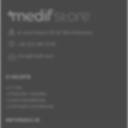
al. Jana Pawła II 25, 00-854 Warszawa
+48 (22) 338 70 50
store@medif.com
O SKLEPIE
O nas
Płatność i wysyłka
Dane kontaktowe
Formularz kontaktowy
INFORMACJE