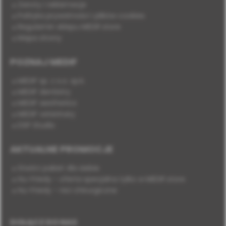
Zwroty i reklamacje
Polityka prywatności i plików cookies
Regulamin sklepu MEDIF.store
Mapa strony
POZNAJ MEDIF
MEDIF sp. z o.o. sp.k.
MEDIF dentistry
MEDIF aesthetics
MEDIF veterinary
DSP Studio
AKTUALNE PROMOCJE
Stwórz pakiet dla siebie
Hu-Friedy - oferta specjalna tylko w MEDIF.store
Hu-Friedy - nici chirurgiczne
DOŁĄCZ DO NAS