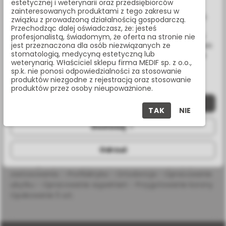
estetycznej i weterynarii oraz przedsiębiorców
Wykorzystujemy również pliki cookie stron trzecich w celu
zainteresowanych produktami z tego zakresu w
ulepszenia naszych usług, analizy oraz wyświetlania reklam
związku z prowadzoną działalnością gospodarczą.
Masz pytania? Zadzwoń:
związanych z Twoimi preferencjami na podstawie analizy
Przechodząc dalej oświadczasz, że: jesteś
Twoich zachowań podczas nawigacji. Korzystając z witryny
profesjonalistą, świadomym, że oferta na stronie nie
22 338 70 50
jest przeznaczona dla osób niezwiązanych ze
bez zmiany ustawień w przeglądarce, wyrażasz zgodę na ich
stomatologią, medycyną estetyczną lub
wykorzystanie przez nas. Wszystkie pliki będą umieszczone
weterynarią. Właściciel sklepu firma MEDIF sp. z o.o.,
na Twoim urządzeniu końcowym. W każdym momencie
sp.k. nie ponosi odpowiedzialności za stosowanie
możesz zmienić lub wycofać zgodę.
produktów niezgodne z rejestracją oraz stosowanie
OPIS PRODUKTU
produktów przez osoby nieupoważnione.
Zaakceptuj wszystkie
TAK
NIE
SPECYFIKACJA
Dostosuj
Odrzuć
Wiertło diamentowe na przedłużoną turbinę, kulka, nasyp
bardzo gruby (czarny pasek), rozmiar 016 Propozycja
zastosowania: - Profilaktyka - Ortodoncja - Opracowanie
ubytku - Opracowanie wypełnień - Przygotowanie korony
Opakowanie 5 szt.