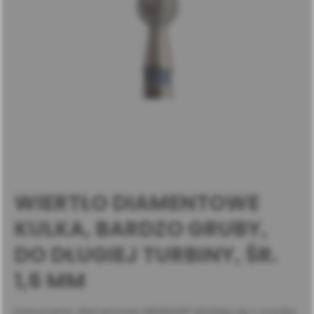
WIERTŁO DIAMENTOWE
KULKA, BARDZO GRUBY,
DO DŁUGIEJ TURBINY, ŚR.
1,6 MM
Instrumenty diamentowe MEISINGER składają się z trzonka