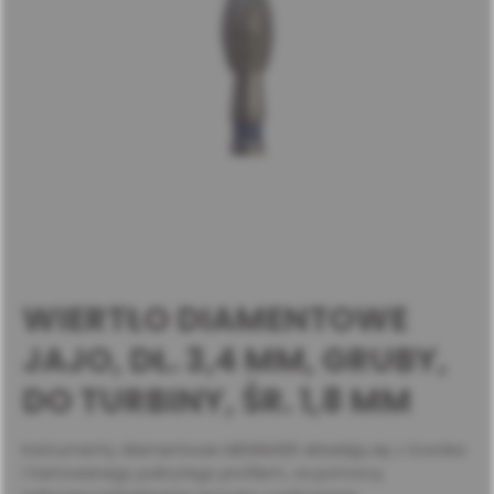
WIERTŁO DIAMENTOWE
JAJO, DŁ. 3,4 MM, GRUBY,
DO TURBINY, ŚR. 1,8 MM
Instrumenty diamentowe MEISINGER składają się z trzonka
i hartowanego pokrytego profilem, za pomocą