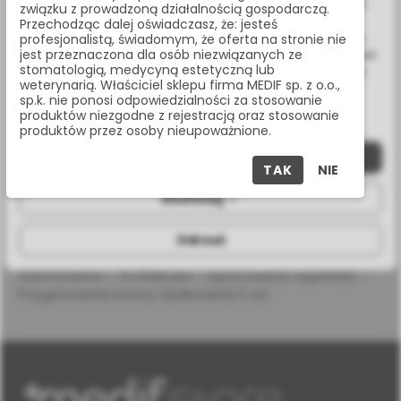
ulepszenia naszych usług, analizy oraz wyświetlania reklam
związku z prowadzoną działalnością gospodarczą.
Masz pytania? Zadzwoń:
związanych z Twoimi preferencjami na podstawie analizy
Przechodząc dalej oświadczasz, że: jesteś
22 338 70 50
Twoich zachowań podczas nawigacji. Korzystając z witryny
profesjonalistą, świadomym, że oferta na stronie nie
jest przeznaczona dla osób niezwiązanych ze
bez zmiany ustawień w przeglądarce, wyrażasz zgodę na ich
stomatologią, medycyną estetyczną lub
wykorzystanie przez nas. Wszystkie pliki będą umieszczone
weterynarią. Właściciel sklepu firma MEDIF sp. z o.o.,
na Twoim urządzeniu końcowym. W każdym momencie
sp.k. nie ponosi odpowiedzialności za stosowanie
możesz zmienić lub wycofać zgodę.
OPIS PRODUKTU
produktów niezgodne z rejestracją oraz stosowanie
produktów przez osoby nieupoważnione.
Zaakceptuj wszystkie
SPECYFIKACJA
TAK
NIE
Dostosuj
Wiertło diamentowe na turbinę, płomień - jajko, nasyp
Odrzuć
gruby (zielony pasek), rozmiar 018 Propozycja
zastosowania: - Profilaktyka - Opracowanie wypełnień -
Przygotowanie korony Opakowanie 5 szt.