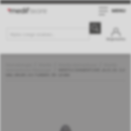
MENU
Moje konto
Stomatologia
Wiertła
Wiertła diamentowe
Wiertła
diamentowe | Meisinger
WIERTŁO DIAMENTOWE JAJO, DŁ. 3,4
MM, GRUBY, DO TURBINY, ŚR. 1,8 MM