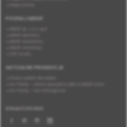
Mapa strony
POZNAJ MEDIF
MEDIF sp. z o.o. sp.k.
MEDIF dentistry
MEDIF aesthetics
MEDIF veterinary
DSP Studio
AKTUALNE PROMOCJE
Stwórz pakiet dla siebie
Hu-Friedy - oferta specjalna tylko w MEDIF.store
Hu-Friedy - nici chirurgiczne
DOŁĄCZ DO NAS
Facebook
YouTube
Instagram
LinkedIn