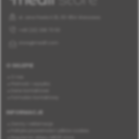
al. Jana Pawła II 25, 00-854 Warszawa
+48 (22) 338 70 50
store@medif.com
O SKLEPIE
O nas
Płatność i wysyłka
Dane kontaktowe
Formularz kontaktowy
INFORMACJE
Zwroty i reklamacje
Polityka prywatności i plików cookies
Regulamin sklepu MEDIF.store