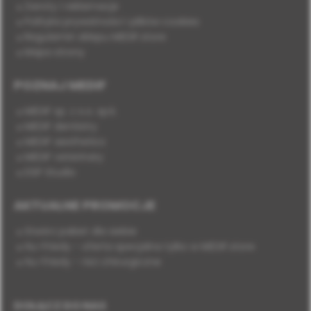
Zwroty i reklamacje
Polityka prywatności i plików cookies
Regulamin sklepu MEDIF.store
Mapa strony
POZNAJ MEDIF
MEDIF sp. z o.o. sp.k.
MEDIF dentistry
MEDIF aesthetics
MEDIF veterinary
DSP Studio
AKTUALNE PROMOCJE
Stwórz pakiet dla siebie
Hu-Friedy - oferta specjalna tylko w MEDIF.store
Hu-Friedy - nici chirurgiczne
DOŁĄCZ DO NAS