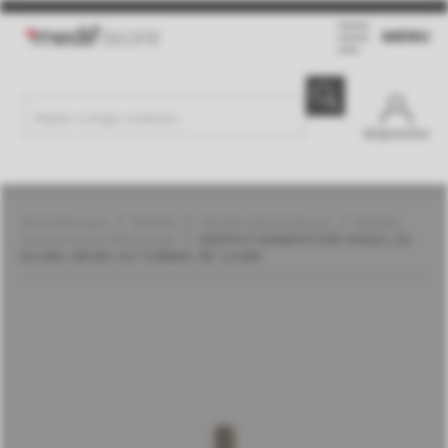
MENU
Moje konto
Stomatologia
Wiertła
Wiertła diamentowe
Wiertła
diamentowe | Meisinger
WIERTŁO DIAMENTOWE WALEC, DŁ.
8,0 MM, GRUBY, DO TURBINY, ŚR. 1,4 MM