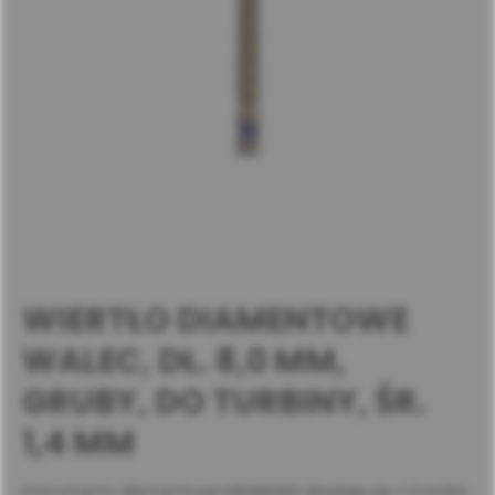
WIERTŁO DIAMENTOWE
WALEC, DŁ. 8,0 MM,
GRUBY, DO TURBINY, ŚR.
1,4 MM
Instrumenty diamentowe MEISINGER składają się z trzonka