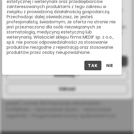
estetycznej i weterynarii oraz przedsiębiorców
Wykorzystujemy również pliki cookie stron trzecich w celu
zainteresowanych produktami z tego zakresu w
ulepszenia naszych usług, analizy oraz wyświetlania reklam
związku z prowadzoną działalnością gospodarczą.
Masz pytania? Zadzwoń:
związanych z Twoimi preferencjami na podstawie analizy
Przechodząc dalej oświadczasz, że: jesteś
Twoich zachowań podczas nawigacji. Korzystając z witryny
profesjonalistą, świadomym, że oferta na stronie nie
22 338 70 50
jest przeznaczona dla osób niezwiązanych ze
bez zmiany ustawień w przeglądarce, wyrażasz zgodę na ich
stomatologią, medycyną estetyczną lub
wykorzystanie przez nas. Wszystkie pliki będą umieszczone
weterynarią. Właściciel sklepu firma MEDIF sp. z o.o.,
na Twoim urządzeniu końcowym. W każdym momencie
sp.k. nie ponosi odpowiedzialności za stosowanie
możesz zmienić lub wycofać zgodę.
produktów niezgodne z rejestracją oraz stosowanie
OPIS PRODUKTU
produktów przez osoby nieupoważnione.
Zaakceptuj wszystkie
TAK
NIE
SPECYFIKACJA
Dostosuj
Odrzuć
Wiertło diamentowe na turbinę, długi walec z
zaokrąglonym wierzchołkiem, nasyp gruby (zielony
pasek), rozmiar 014 Propozycja zastosowania: -
Profilaktyka - Opracowanie ubytku - Opracowanie
wypełnień - Przygotowanie korony Opakowanie 5 szt.