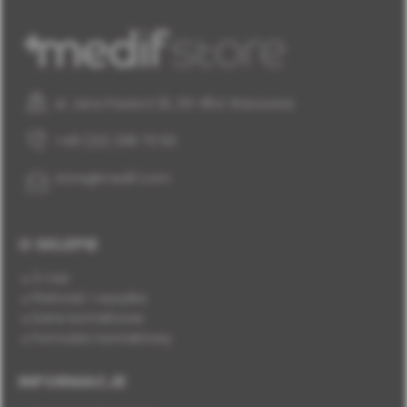
al. Jana Pawła II 25, 00-854 Warszawa
+48 (22) 338 70 50
store@medif.com
O SKLEPIE
O nas
Płatność i wysyłka
Dane kontaktowe
Formularz kontaktowy
INFORMACJE