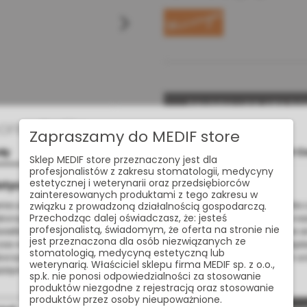
ZALOGUJ SIĘ ABY D
Cookies
Zapraszamy do MEDIF store
Udostępnij:
dy
Szczegóły
O C
Sklep MEDIF store przeznaczony jest dla
profesjonalistów z zakresu stomatologii, medycyny
estetycznej i weterynarii oraz przedsiębiorców
otyczące plików cookies
zainteresowanych produktami z tego zakresu w
Masz pytan
nia usług na najwyższym poziomie strona www.medif.store korzysta z
związku z prowadzoną działalnością gospodarczą.
Przechodząc dalej oświadczasz, że: jesteś
korzystujemy również pliki cookie stron trzecich w celu ulepszenia na
profesjonalistą, świadomym, że oferta na stronie nie
wietlania reklam związanych z Twoimi preferencjami na podstawie a
jest przeznaczona dla osób niezwiązanych ze
s nawigacji. Korzystając z witryny bez zmiany ustawień w przegląd
stomatologią, medycyną estetyczną lub
orzystanie przez nas. Wszystkie pliki będą umieszczone na Twoim u
weterynarią. Właściciel sklepu firma MEDIF sp. z o.o.,
żdym momencie możesz zmienić lub wycofać zgodę.
sp.k. nie ponosi odpowiedzialności za stosowanie
produktów niezgodne z rejestracją oraz stosowanie
produktów przez osoby nieupoważnione.