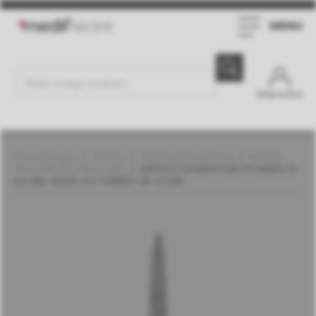
MENU
Moje konto
Stomatologia
Wiertła
Wiertła diamentowe
Wiertła
diamentowe | Meisinger
WIERTŁO DIAMENTOWE PŁOMIEŃ, DŁ.
8,0 MM, GRUBY, DO TURBINY, ŚR. 1,0 MM