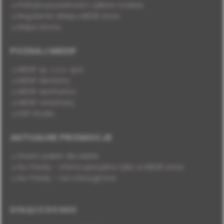
Polityka prywatności i plików cookies
Regulamin sklepu MEDIF.store
Mapa strony
POZNAJ MEDIF
MEDIF sp. z o.o. sp.k.
MEDIF dentistry
MEDIF aesthetics
MEDIF veterinary
DSP Studio
AKTUALNE PROMOCJE
Stwórz pakiet dla siebie
Hu-Friedy - oferta specjalna tylko w MEDIF.store
Hu-Friedy - nici chirurgiczne
DOŁĄCZ DO NAS