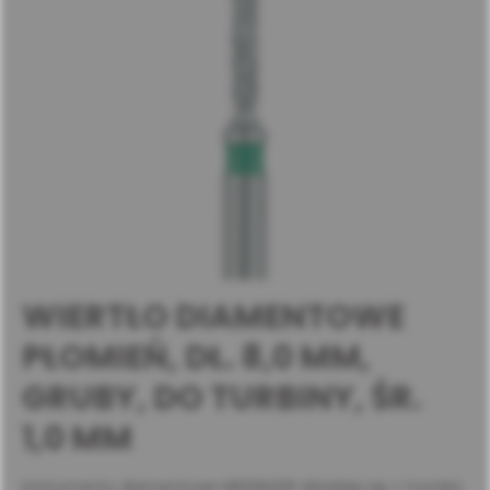
WIERTŁO DIAMENTOWE
PŁOMIEŃ, DŁ. 8,0 MM,
GRUBY, DO TURBINY, ŚR.
1,0 MM
Instrumenty diamentowe MEISINGER składają się z trzonka