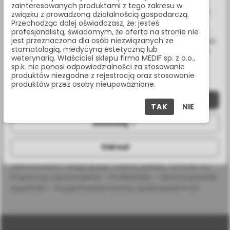
Wykorzystujemy również pliki cookie stron trzecich w celu
zainteresowanych produktami z tego zakresu w
ulepszenia naszych usług, analizy oraz wyświetlania reklam
związku z prowadzoną działalnością gospodarczą.
związanych z Twoimi preferencjami na podstawie analizy
Przechodząc dalej oświadczasz, że: jesteś
Masz pytania? Zadzwoń:
Twoich zachowań podczas nawigacji. Korzystając z witryny
profesjonalistą, świadomym, że oferta na stronie nie
22 338 70 50
jest przeznaczona dla osób niezwiązanych ze
bez zmiany ustawień w przeglądarce, wyrażasz zgodę na ich
stomatologią, medycyną estetyczną lub
wykorzystanie przez nas. Wszystkie pliki będą umieszczone
weterynarią. Właściciel sklepu firma MEDIF sp. z o.o.,
na Twoim urządzeniu końcowym. W każdym momencie
sp.k. nie ponosi odpowiedzialności za stosowanie
możesz zmienić lub wycofać zgodę.
produktów niezgodne z rejestracją oraz stosowanie
OPIS PRODUKTU
produktów przez osoby nieupoważnione.
Zaakceptuj wszystkie
TAK
NIE
SPECYFIKACJA
Dostosuj
Odrzuć
Wiertło diamentowe na turbinę, płomień długi z ostrym
wierzchołkiem, nasyp gruby (zielony pasek), rozmiar 010
Propozycja zastosowania: - Profilaktyka - Opracowywanie
wypełnień - Przygotowanie korony Opakowanie 5 szt.