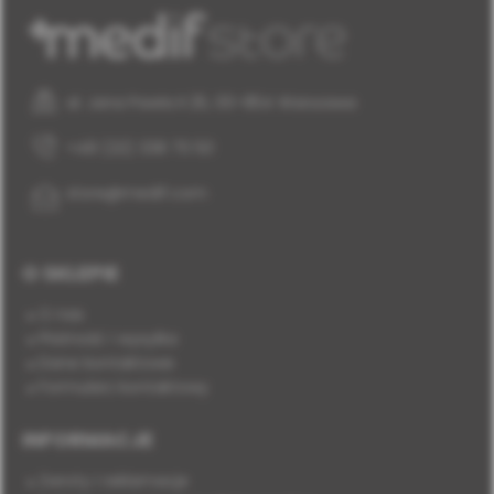
al. Jana Pawła II 25, 00-854 Warszawa
+48 (22) 338 70 50
store@medif.com
O SKLEPIE
O nas
Płatność i wysyłka
Dane kontaktowe
Formularz kontaktowy
INFORMACJE
Zwroty i reklamacje