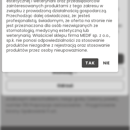
estetycznej i weterynarii oraz przedsiębiorców
Udostępnij:
Wykorzystujemy również pliki cookie stron trzecich w celu
zainteresowanych produktami z tego zakresu w
ulepszenia naszych usług, analizy oraz wyświetlania reklam
związku z prowadzoną działalnością gospodarczą.
związanych z Twoimi preferencjami na podstawie analizy
Przechodząc dalej oświadczasz, że: jesteś
Masz pytania? Zadzwoń:
Twoich zachowań podczas nawigacji. Korzystając z witryny
profesjonalistą, świadomym, że oferta na stronie nie
jest przeznaczona dla osób niezwiązanych ze
bez zmiany ustawień w przeglądarce, wyrażasz zgodę na ich
22 338 70 50
stomatologią, medycyną estetyczną lub
wykorzystanie przez nas. Wszystkie pliki będą umieszczone
weterynarią. Właściciel sklepu firma MEDIF sp. z o.o.,
na Twoim urządzeniu końcowym. W każdym momencie
sp.k. nie ponosi odpowiedzialności za stosowanie
możesz zmienić lub wycofać zgodę.
produktów niezgodne z rejestracją oraz stosowanie
produktów przez osoby nieupoważnione.
OPIS PRODUKTU
Zaakceptuj wszystkie
TAK
NIE
SPECYFIKACJA
Dostosuj
Odrzuć
Wiertło diamentowe na turbinę, długa torpeda ze
stożkowym wierzchołkiem, nasyp gruby (zielony pasek),
rozmiar 012 Propozycja zastosowania: - Przygotowanie
korony Opakowanie 5 szt.