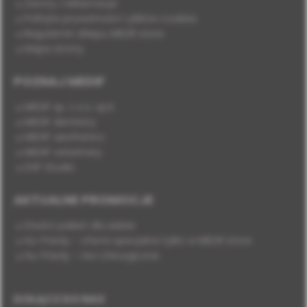
Zwroty i reklamacje
Polityka prywatności i plików cookies
Regulamin sklepu MEDIF.store
Mapa strony
POZNAJ MEDIF
MEDIF sp. z o.o. sp.k.
MEDIF dentistry
MEDIF aesthetics
MEDIF veterinary
DSP Studio
AKTUALNE PROMOCJE
Stwórz pakiet dla siebie
Hu-Friedy - oferta specjalna tylko w MEDIF.store
Hu-Friedy - nici chirurgiczne
DOŁĄCZ DO NAS