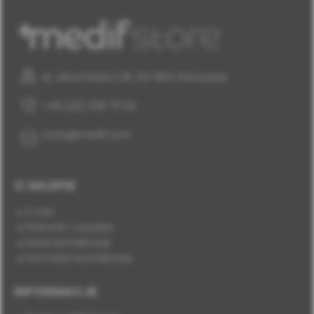
al. Jana Pawła II 25, 00-854 Warszawa
+48 (22) 338 70 50
store@medif.com
O SKLEPIE
O nas
Płatność i wysyłka
Dane kontaktowe
Formularz kontaktowy
INFORMACJE