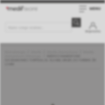
MENU
Moje konto
Stomatologia
Wiertła
Wiertła diamentowe
Wiertła
diamentowe | Meisinger
WIERTŁO DIAMENTOWE
SZCZELINOWIEC TORPEDA, DŁ. 10,0 MM, GRUBY, DO TURBINY, ŚR.
1,2 MM