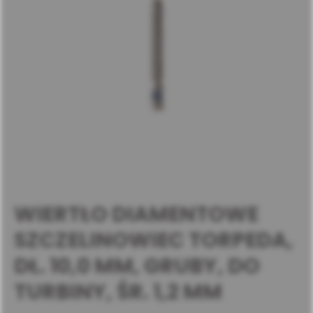
WIERTŁO DIAMENTOWE
SZCZELINOWIEC TORPEDA,
DŁ. 10,0 MM, GRUBY, DO
TURBINY, ŚR. 1,2 MM