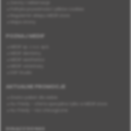
Zwroty i reklamacje
Polityka prywatności i plików cookies
Regulamin sklepu MEDIF.store
Mapa strony
POZNAJ MEDIF
MEDIF sp. z o.o. sp.k.
MEDIF dentistry
MEDIF aesthetics
MEDIF veterinary
DSP Studio
AKTUALNE PROMOCJE
Stwórz pakiet dla siebie
Hu-Friedy - oferta specjalna tylko w MEDIF.store
Hu-Friedy - nici chirurgiczne
DOŁĄCZ DO NAS