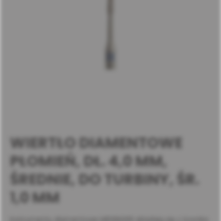
WIERTŁO DIAMENTOWE
PŁOMIEŃ, DŁ. 4,0 MM,
ŚREDNIE, DO TURBINY, ŚR.
1,0 MM
Instrumenty diamentowe MEISINGER składają się z trzonka