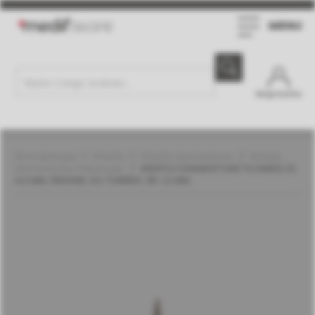
MENU
Moje konto
Stomatologia
Wiertła
Wiertła diamentowe
Wiertła
diamentowe | Meisinger
WIERTŁO DIAMENTOWE PŁOMIEŃ, DŁ.
4,0 MM, ŚREDNIE, DO TURBINY, ŚR. 1,0 MM