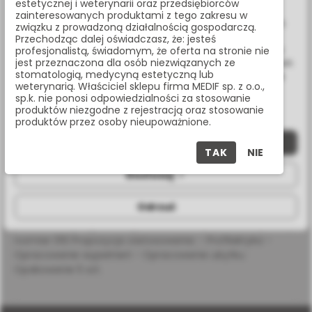
estetycznej i weterynarii oraz przedsiębiorców
Wykorzystujemy również pliki cookie stron trzecich w celu
zainteresowanych produktami z tego zakresu w
ulepszenia naszych usług, analizy oraz wyświetlania reklam
związku z prowadzoną działalnością gospodarczą.
Masz pytania? Zadzwoń:
związanych z Twoimi preferencjami na podstawie analizy
Przechodząc dalej oświadczasz, że: jesteś
Twoich zachowań podczas nawigacji. Korzystając z witryny
profesjonalistą, świadomym, że oferta na stronie nie
22 338 70 50
jest przeznaczona dla osób niezwiązanych ze
bez zmiany ustawień w przeglądarce, wyrażasz zgodę na ich
stomatologią, medycyną estetyczną lub
wykorzystanie przez nas. Wszystkie pliki będą umieszczone
weterynarią. Właściciel sklepu firma MEDIF sp. z o.o.,
na Twoim urządzeniu końcowym. W każdym momencie
sp.k. nie ponosi odpowiedzialności za stosowanie
możesz zmienić lub wycofać zgodę.
produktów niezgodne z rejestracją oraz stosowanie
OPIS PRODUKTU
produktów przez osoby nieupoważnione.
Zaakceptuj wszystkie
TAK
NIE
SPECYFIKACJA
Dostosuj
Odrzuć
Wiertło diamentowe na turbinę, płomień krótki na
przedłużonej szyjce, nasyp standardowy (niebieski pasek),
rozmiar 010 Propozycja zastosowania: - Profilaktyka -
Opracowanie wypełnień - Opracowanie ubytku
Opakowanie 5 szt.