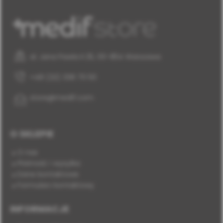
al. Jana Pawła II 25, 00-854 Warszawa
+48 (22) 338 70 50
store@medif.com
O SKLEPIE
O nas
Płatność i wysyłka
Dane kontaktowe
Formularz kontaktowy
INFORMACJE