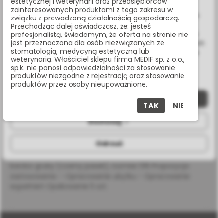
estetycznej i weterynarii oraz przedsiębiorców
Udostępnij:
Wykorzystujemy również pliki cookie stron trzecich w celu
zainteresowanych produktami z tego zakresu w
ulepszenia naszych usług, analizy oraz wyświetlania reklam
związku z prowadzoną działalnością gospodarczą.
związanych z Twoimi preferencjami na podstawie analizy
Przechodząc dalej oświadczasz, że: jesteś
Masz pytania? Zadzwoń:
Twoich zachowań podczas nawigacji. Korzystając z witryny
profesjonalistą, świadomym, że oferta na stronie nie
jest przeznaczona dla osób niezwiązanych ze
bez zmiany ustawień w przeglądarce, wyrażasz zgodę na ich
22 338 70 50
stomatologią, medycyną estetyczną lub
wykorzystanie przez nas. Wszystkie pliki będą umieszczone
weterynarią. Właściciel sklepu firma MEDIF sp. z o.o.,
na Twoim urządzeniu końcowym. W każdym momencie
sp.k. nie ponosi odpowiedzialności za stosowanie
możesz zmienić lub wycofać zgodę.
produktów niezgodne z rejestracją oraz stosowanie
produktów przez osoby nieupoważnione.
OPIS PRODUKTU
Zaakceptuj wszystkie
TAK
NIE
SPECYFIKACJA
Dostosuj
Odrzuć
Wiertło diamentowe na turbinę, długa gruszka, nasyp
bardzo gruby (czarny pasek), rozmiar 016 Propozycja
zastosowania: - Opracowanie ubytku - Opracowanie
wypełnień Opakowanie 5 szt.