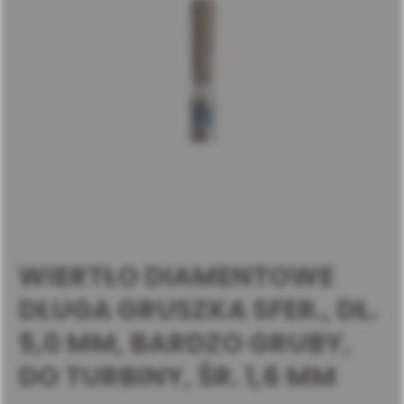
WIERTŁO DIAMENTOWE
DŁUGA GRUSZKA SFER., DŁ.
5,0 MM, BARDZO GRUBY,
DO TURBINY, ŚR. 1,6 MM