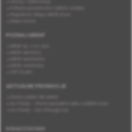
Zwroty i reklamacje
Polityka prywatności i plików cookies
Regulamin sklepu MEDIF.store
Mapa strony
POZNAJ MEDIF
MEDIF sp. z o.o. sp.k.
MEDIF dentistry
MEDIF aesthetics
MEDIF veterinary
DSP Studio
AKTUALNE PROMOCJE
Stwórz pakiet dla siebie
Hu-Friedy - oferta specjalna tylko w MEDIF.store
Hu-Friedy - nici chirurgiczne
DOŁĄCZ DO NAS