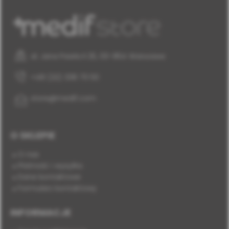
al. Jana Pawła II 25, 00-854 Warszawa
+48 (22) 338 70 50
store@medif.com
O SKLEPIE
O nas
Płatność i wysyłka
Dane kontaktowe
Formularz kontaktowy
INFORMACJE