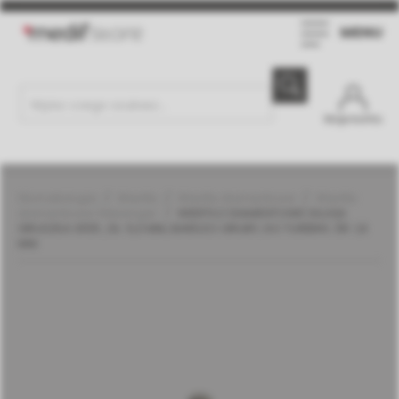
MENU
Moje konto
Stomatologia
Wiertła
Wiertła diamentowe
Wiertła
diamentowe | Meisinger
WIERTŁO DIAMENTOWE DŁUGA
GRUSZKA SFER., DŁ. 5,0 MM, BARDZO GRUBY, DO TURBINY, ŚR. 1,6
MM