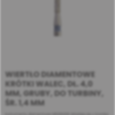
WIERTŁO DIAMENTOWE
KRÓTKI WALEC, DŁ. 4,0
MM, GRUBY, DO TURBINY,
ŚR. 1,4 MM
Instrumenty diamentowe MEISINGER składają się z trzonka