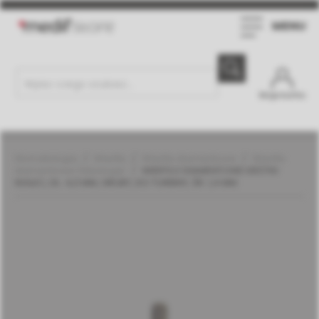
MENU
Moje konto
Stomatologia
Wiertła
Wiertła diamentowe
Wiertła
diamentowe | Meisinger
WIERTŁO DIAMENTOWE KRÓTKI
WALEC, DŁ. 4,0 MM, GRUBY, DO TURBINY, ŚR. 1,4 MM