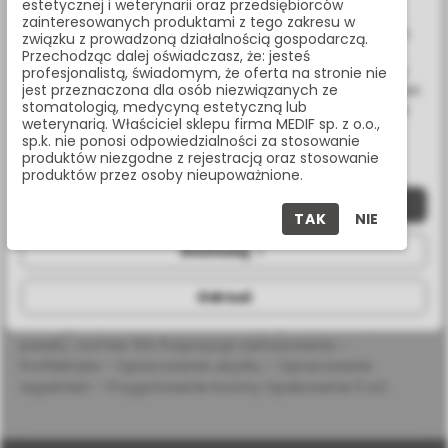
estetycznej i weterynarii oraz przedsiębiorców
Wykorzystujemy również pliki cookie stron trzecich w celu
zainteresowanych produktami z tego zakresu w
ulepszenia naszych usług, analizy oraz wyświetlania reklam
związku z prowadzoną działalnością gospodarczą.
Masz pytania? Zadzwoń:
związanych z Twoimi preferencjami na podstawie analizy
Przechodząc dalej oświadczasz, że: jesteś
Twoich zachowań podczas nawigacji. Korzystając z witryny
profesjonalistą, świadomym, że oferta na stronie nie
22 338 70 50
jest przeznaczona dla osób niezwiązanych ze
bez zmiany ustawień w przeglądarce, wyrażasz zgodę na ich
stomatologią, medycyną estetyczną lub
wykorzystanie przez nas. Wszystkie pliki będą umieszczone
weterynarią. Właściciel sklepu firma MEDIF sp. z o.o.,
na Twoim urządzeniu końcowym. W każdym momencie
sp.k. nie ponosi odpowiedzialności za stosowanie
możesz zmienić lub wycofać zgodę.
produktów niezgodne z rejestracją oraz stosowanie
OPIS PRODUKTU
produktów przez osoby nieupoważnione.
Zaakceptuj wszystkie
TAK
NIE
SPECYFIKACJA
Dostosuj
Odrzuć
Wiertło diamentowe na turbinę, krótki walec z
zaokrąglonym wierzchołkiem, nasyp gruby (zielony
pasek), rozmiar 014 Propozycja zastosowania: -
Profilaktyka - Opracowanie ubytku - Opracowanie
wypełnień - Przygotowanie korony Opakowanie 5 szt.