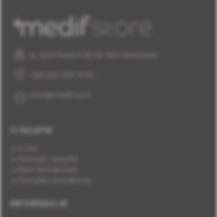
al. Jana Pawła II 25, 00-854 Warszawa
+48 (22) 338 70 50
store@medif.com
O SKLEPIE
O nas
Płatność i wysyłka
Dane kontaktowe
Formularz kontaktowy
INFORMACJE