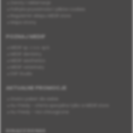
Zwroty i reklamacje
Polityka prywatności i plików cookies
Regulamin sklepu MEDIF.store
Mapa strony
POZNAJ MEDIF
MEDIF sp. z o.o. sp.k.
MEDIF dentistry
MEDIF aesthetics
MEDIF veterinary
DSP Studio
AKTUALNE PROMOCJE
Stwórz pakiet dla siebie
Hu-Friedy - oferta specjalna tylko w MEDIF.store
Hu-Friedy - nici chirurgiczne
DOŁĄCZ DO NAS