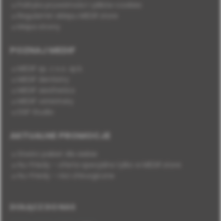
Polityka prywatności i plików cookies
Regulamin sklepu MEDIF.store
Mapa strony
POZNAJ MEDIF
MEDIF sp. z o.o. sp.k.
MEDIF dentistry
MEDIF aesthetics
MEDIF veterinary
DSP Studio
AKTUALNE PROMOCJE
Stwórz pakiet dla siebie
Hu-Friedy - oferta specjalna tylko w MEDIF.store
Hu-Friedy - nici chirurgiczne
DOŁĄCZ DO NAS