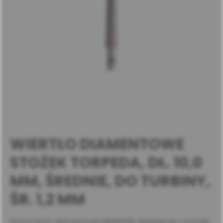
WIERTŁO DIAMENTOWE
STOŻEK TORPEDA, DŁ. 10,0
MM, ŚREDNIE, DO TURBINY,
ŚR. 1,2 MM
Instrumenty diamentowe MEISINGER składają się z trzonka