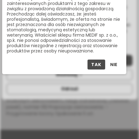
Wykorzystujemy również pliki cookie stron trzecich w celu
zainteresowanych produktami z tego zakresu w
ulepszenia naszych usług, analizy oraz wyświetlania reklam
związku z prowadzoną działalnością gospodarczą.
związanych z Twoimi preferencjami na podstawie analizy
Przechodząc dalej oświadczasz, że: jesteś
Masz pytania? Zadzwoń:
Twoich zachowań podczas nawigacji. Korzystając z witryny
profesjonalistą, świadomym, że oferta na stronie nie
22 338 70 50
jest przeznaczona dla osób niezwiązanych ze
bez zmiany ustawień w przeglądarce, wyrażasz zgodę na ich
stomatologią, medycyną estetyczną lub
wykorzystanie przez nas. Wszystkie pliki będą umieszczone
weterynarią. Właściciel sklepu firma MEDIF sp. z o.o.,
na Twoim urządzeniu końcowym. W każdym momencie
sp.k. nie ponosi odpowiedzialności za stosowanie
możesz zmienić lub wycofać zgodę.
produktów niezgodne z rejestracją oraz stosowanie
OPIS PRODUKTU
produktów przez osoby nieupoważnione.
Zaakceptuj wszystkie
TAK
NIE
SPECYFIKACJA
Dostosuj
Odrzuć
Wiertło diamentowe na turbinę, długa gruba torpeda ze
stożkowym wierzchołkiem, nasyp standardowy (niebieski
pasek), rozmiar 012 Propozycja zastosowania: -
Przygotowanie korony Opakowanie 5 szt.