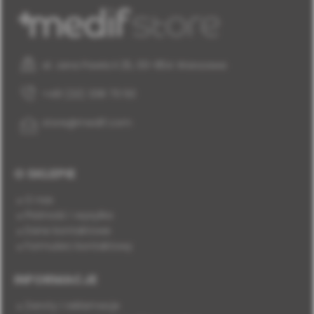
al. Jana Pawła II 25, 00-854 Warszawa
+48 (22) 338 70 50
store@medif.com
O SKLEPIE
O nas
Płatność i wysyłka
Dane kontaktowe
Formularz kontaktowy
INFORMACJE
Zwroty i reklamacje