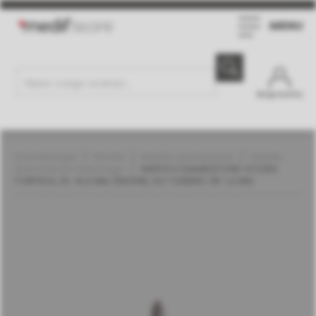
MENU
Moje konto
Stomatologia
Wiertła
Wiertła diamentowe
Wiertła
diamentowe | Meisinger
WIERTŁO DIAMENTOWE STOŻEK
TORPEDA, DŁ. 10,0 MM, ŚREDNIE, DO TURBINY, ŚR. 1,2 MM