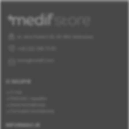
al. Jana Pawła II 25, 00-854 Warszawa
+48 (22) 338 70 50
store@medif.com
O SKLEPIE
O nas
Płatność i wysyłka
Dane kontaktowe
Formularz kontaktowy
INFORMACJE