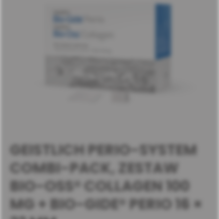
GEISTLICH PERIO-SYSTEM
COMBI-PACK, ZESTAW
BIO-OSS® COLLAGEN 100
MG + BIO-GIDE® PERIO 16 ×