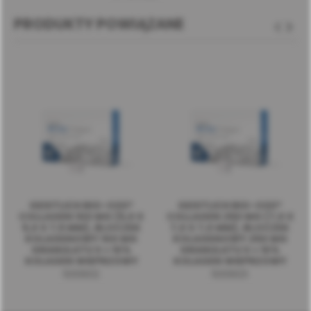
PRODUKTY POWIĄZANE
GEISTLICH BIO-OSS®
GEISTLICH BIO-OSS®
COLLAGEN 100 MG (5,0 X
COLLAGEN 250 MG (7,0 X
5,0 X 7,5 MM), BLOCZEK
7,0 X 7,0 MM), BLOCZEK
KOLAGENOWY 100 MG
KOLAGENOWY 250 MG
GRANULATU S + 10%
GRANULATU S + 10%
KOLAGEN WIEPRZOWY
KOLAGEN WIEPRZOWY
500602
500603