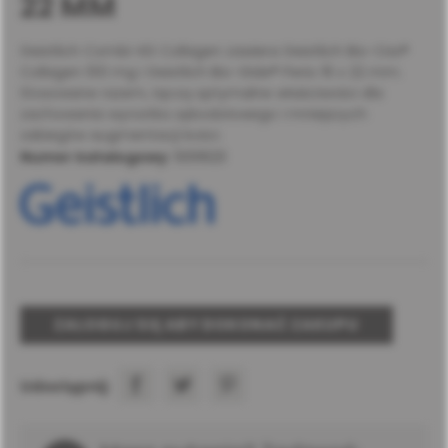
22 MM
Geistlich Combi-Kit Collagen zawiera Geistlich Bio-Oss®
Collagen 100 mg i Geistlich Bio-Gide® Perio 16 x 22 mm.
Stosowane razem, łączą optymalne właściwości dla
zachowania wyrostka zębodołowego i mniejszych
zabiegów augmentacji kości.
Numer katalogowy:
500623
ZALOGUJ SIĘ ABY DOKONAĆ ZAKUPU
Udostępnij: