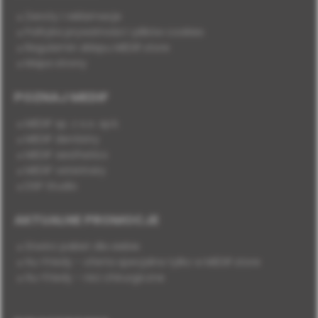
Zwroty i reklamacje
Polityka prywatności i plików cookies
Regulamin sklepu MEDIF.store
Mapa strony
POZNAJ MEDIF
MEDIF sp. z o.o. sp.k.
MEDIF dentistry
MEDIF aesthetics
MEDIF veterinary
DSP Studio
AKTUALNE PROMOCJE
Stwórz pakiet dla siebie
Hu-Friedy - oferta specjalna tylko w MEDIF.store
Hu-Friedy - nici chirurgiczne