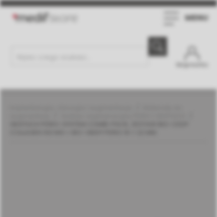
MENU
Moje konto
Implantologia, chirurgia i augmentacja
Materiały do
augmentacji
Zestaw regeneracyjny PERIO | GEISTLICH
GEISTLICH PERIO-SYSTEM COMBI-PACK, ZESTAW BIO-OSS®
COLLAGEN 100 MG + BIO-GIDE® PERIO 16 × 22 MM